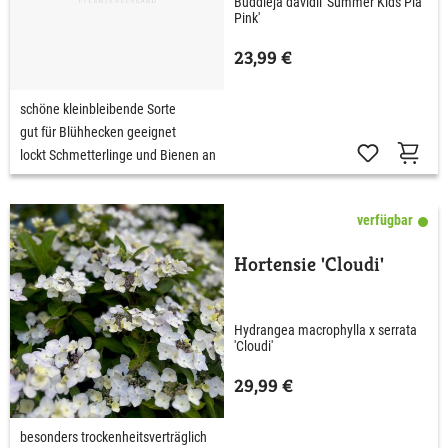
Buddleja davidii 'Summer Kids Pia
Pink'
23,99 €
schöne kleinbleibende Sorte
gut für Blühhecken geeignet
lockt Schmetterlinge und Bienen an
verfügbar
Hortensie 'Cloudi'
Hydrangea macrophylla x serrata
'Cloudi'
29,99 €
besonders trockenheitsverträglich