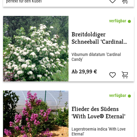
perfekt für den Kübel
verfügbar
Breitdoldiger
Schneeball 'Cardinal
Candy'
Viburnum dilatatum 'Cardinal
Candy'
Ab 29,99 €
verfügbar
Flieder des Südens
'With Love® Eternal'
Lagerstroemia indica 'With Love
Eternal'