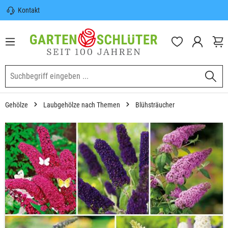
Kontakt
nhalt springen
Sicherer Versand | Versandkostenfrei
(DE) ab 100€
Garten-Schlüter Anwachsgarantie
Gehölze
Laubgehölze nach Themen
Blühsträucher