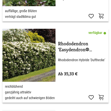
auffällige, große Blüten
verträgt stadtklima gut
verfügbar
Rhododendron
'Easydendron®
Dufthecke' Weiß
Rhododendron Hybride 'Dufthecke'
Ab 35,33 €
reichblühend
ganzjährig attraktiv
gedeiht auch auf schwierigen Böden