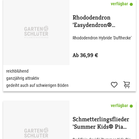
verfügbar
Rhododendron
'Easydendron®
Dufthecke' wß C5 40 -
Rhododendron Hybride 'Dufthecke'
50 cm
Ab 36,99 €
reichblühend
ganzjährig attraktiv
gedeiht auch auf schwierigen Böden
verfügbar
Schmetterlingsflieder
'Summer Kids® Pia
Pink'