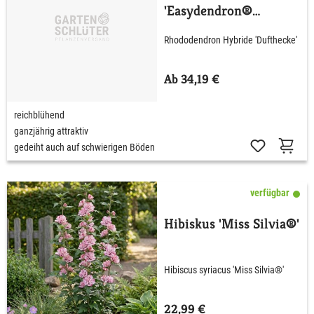
'Easydendron®
Dufthecke' Lila
Rhododendron Hybride 'Dufthecke'
Ab 34,19 €
reichblühend
ganzjährig attraktiv
gedeiht auch auf schwierigen Böden
verfügbar
Hibiskus 'Miss Silvia®'
Hibiscus syriacus 'Miss Silvia®'
22,99 €