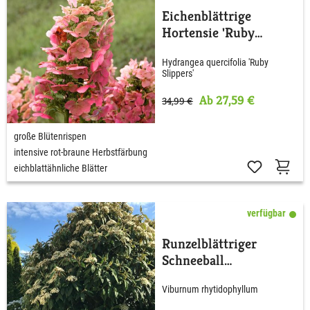
Eichenblättrige
Hortensie 'Ruby
Slippers'
Hydrangea quercifolia 'Ruby
Slippers'
Ab 27,59 €
34,99 €
große Blütenrispen
intensive rot-braune Herbstfärbung
eichblattähnliche Blätter
verfügbar
Runzelblättriger
Schneeball
rhytidophyllum
Viburnum rhytidophyllum