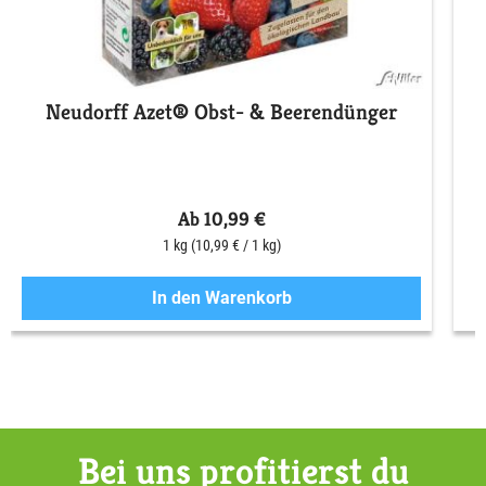
Neudorff Azet® Obst- & Beerendünger
S
Ab 10,99 €
1 kg
(10,99 € / 1 kg)
In den Warenkorb
Bei uns profitierst du