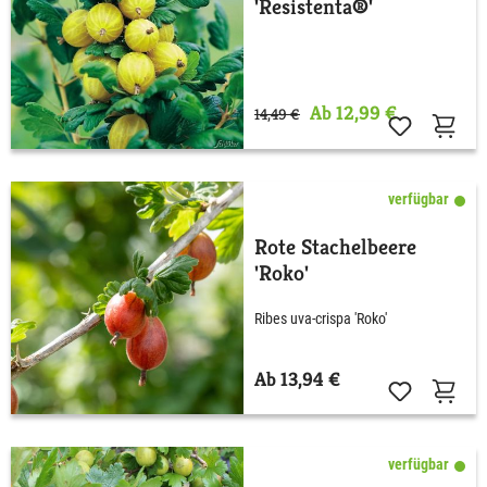
'Resistenta®'
Ab 12,99 €
14,49 €
verfügbar
Rote Stachelbeere
'Roko'
Ribes uva-crispa 'Roko'
Ab 13,94 €
verfügbar