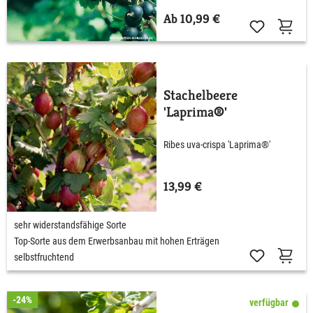
Ab 10,99 €
Stachelbeere
'Laprima®'
Ribes uva-crispa 'Laprima®'
13,99 €
sehr widerstandsfähige Sorte
Top-Sorte aus dem Erwerbsanbau mit hohen Erträgen
selbstfruchtend
-24%
verfügbar