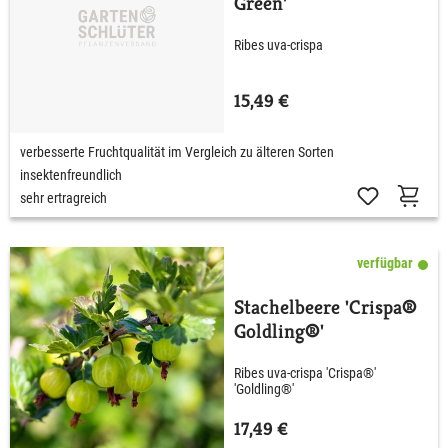
Green'
Ribes uva-crispa
15,49 €
verbesserte Fruchtqualität im Vergleich zu älteren Sorten
insektenfreundlich
sehr ertragreich
verfügbar
Stachelbeere 'Crispa®
Goldling®'
Ribes uva-crispa 'Crispa®'
'Goldling®'
17,49 €