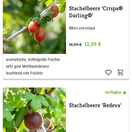
Stachelbeere 'Crispa®
Darling®'
Ribes uva-crispa
12,99 €
16,99 €
aromatische, mittelgroße Früchte
sehr gute Mehltautoleranz
leuchtend rote Früchte
verfügbar
Stachelbeere 'Redeva'