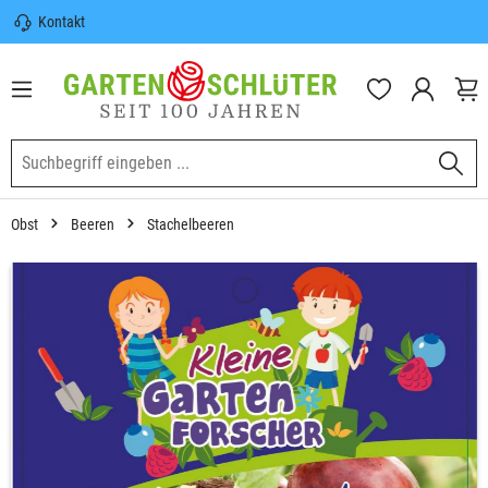
Kontakt
nhalt springen
Sicherer Versand | Versandkostenfrei
(DE) ab 100€
Garten-Schlüter Anwachsgarantie
Obst
Beeren
Stachelbeeren