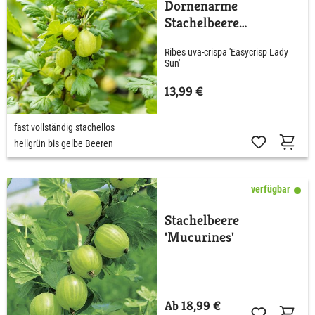
Dornenarme
Stachelbeere
'Easycrisp® Lady Sun'
Ribes uva-crispa 'Easycrisp Lady
Sun'
13,99 €
fast vollständig stachellos
hellgrün bis gelbe Beeren
verfügbar
Stachelbeere
'Mucurines'
Ab 18,99 €