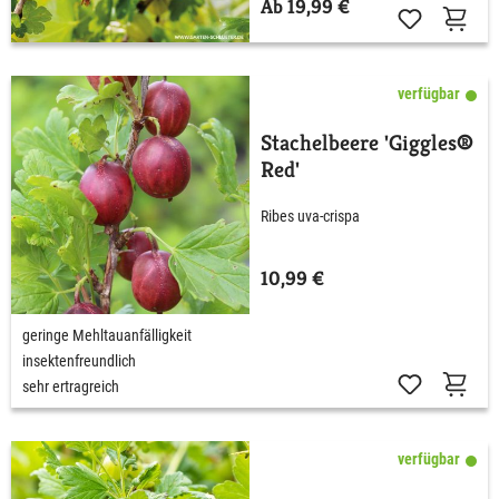
Ab 19,99 €
verfügbar
Stachelbeere 'Giggles®
Red'
Ribes uva-crispa
10,99 €
geringe Mehltauanfälligkeit
insektenfreundlich
sehr ertragreich
verfügbar