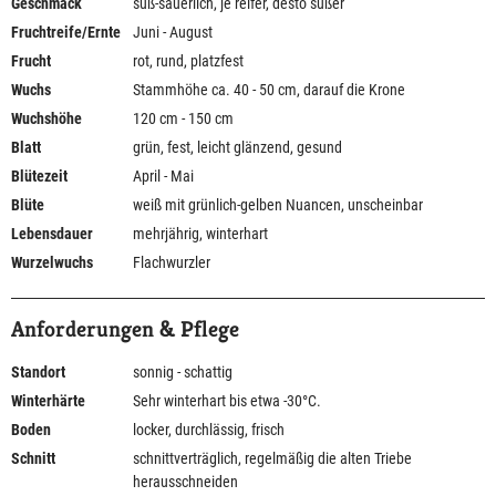
Geschmack
süß-säuerlich, je reifer, desto süßer
Fruchtreife/Ernte
Juni - August
Frucht
rot, rund, platzfest
Wuchs
Stammhöhe ca. 40 - 50 cm, darauf die Krone
Wuchshöhe
120 cm - 150 cm
Blatt
grün, fest, leicht glänzend, gesund
Blütezeit
April - Mai
Blüte
weiß mit grünlich-gelben Nuancen, unscheinbar
Lebensdauer
mehrjährig, winterhart
Wurzelwuchs
Flachwurzler
Anforderungen & Pflege
Standort
sonnig - schattig
Winterhärte
Sehr winterhart bis etwa -30°C.
Boden
locker, durchlässig, frisch
Schnitt
schnittverträglich, regelmäßig die alten Triebe
herausschneiden