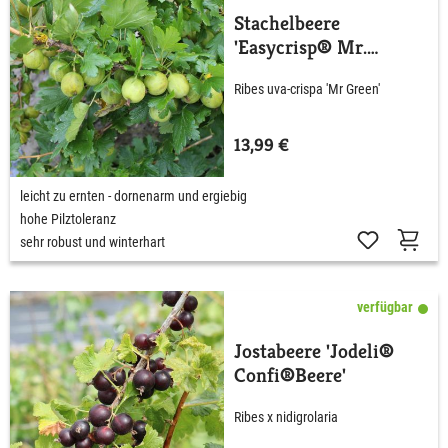
Stachelbeere
'Easycrisp® Mr.
Green®'
Ribes uva-crispa 'Mr Green'
13,99 €
leicht zu ernten - dornenarm und ergiebig
hohe Pilztoleranz
sehr robust und winterhart
verfügbar
Jostabeere 'Jodeli®
Confi®Beere'
Ribes x nidigrolaria