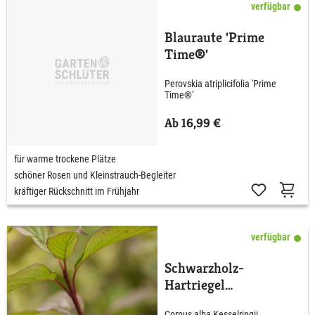
verfügbar
Blauraute 'Prime
Time®'
Perovskia atriplicifolia 'Prime
Time®'
Ab 16,99 €
für warme trockene Plätze
schöner Rosen und Kleinstrauch-Begleiter
kräftiger Rückschnitt im Frühjahr
verfügbar
Schwarzholz-
Hartriegel
'Kesselringii'
Cornus alba Kesselringii