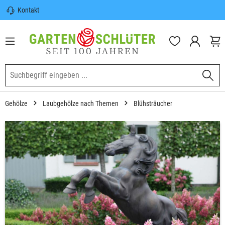
Kontakt
nhalt springen
Sicherer Versand | Versandkostenfrei
(DE) ab 100€
Garten-Schlüter Anwachsgarantie
Gehölze
Laubgehölze nach Themen
Blühsträucher