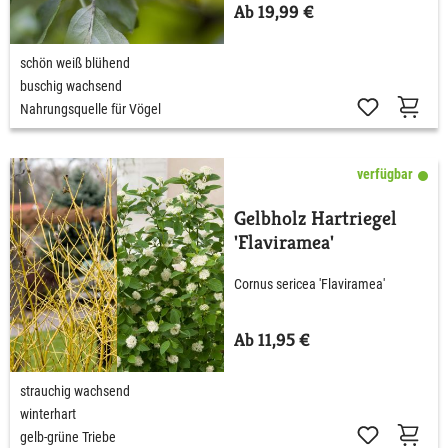
Ab 19,99 €
schön weiß blühend
buschig wachsend
Nahrungsquelle für Vögel
verfügbar
Gelbholz Hartriegel
'Flaviramea'
Cornus sericea 'Flaviramea'
Ab 11,95 €
strauchig wachsend
winterhart
gelb-grüne Triebe