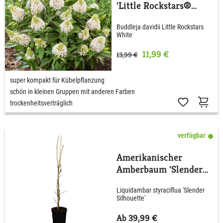
'Little Rockstars®
White'
Buddleja davidii Little Rockstars
White
11,99 €
13,99 €
super kompakt für Kübelpflanzung
schön in kleinen Gruppen mit anderen Farben
trockenheitsverträglich
verfügbar
Amerikanischer
Amberbaum 'Slender
Silhouette'
Liquidambar styraciflua 'Slender
Silhouette'
Ab 39,99 €