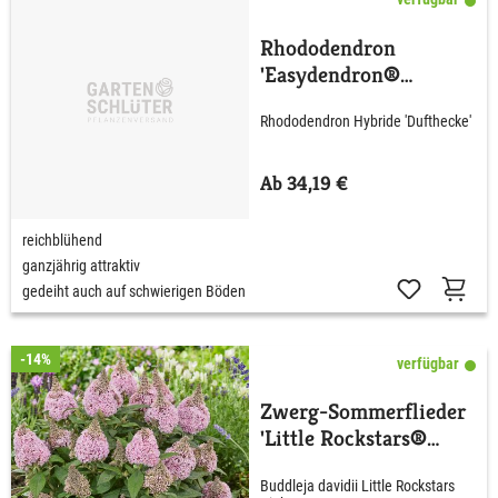
Rhododendron
'Easydendron®
Dufthecke' Lila
Rhododendron Hybride 'Dufthecke'
Ab 34,19 €
reichblühend
ganzjährig attraktiv
gedeiht auch auf schwierigen Böden
-14%
verfügbar
Zwerg-Sommerflieder
'Little Rockstars®
Pink'
Buddleja davidii Little Rockstars