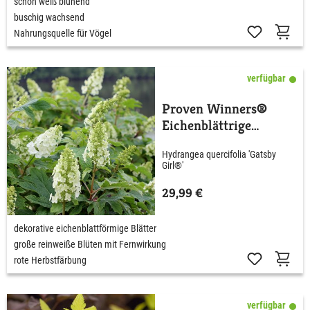
schön weiß blühend
buschig wachsend
Nahrungsquelle für Vögel
verfügbar
Proven Winners®
Eichenblättrige
Hortensie 'Gatsby®
Hydrangea quercifolia 'Gatsby
Girl'
Girl®'
29,99 €
dekorative eichenblattförmige Blätter
große reinweiße Blüten mit Fernwirkung
rote Herbstfärbung
verfügbar