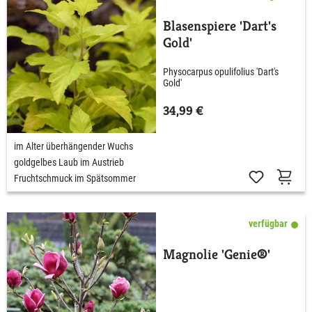
Blasenspiere 'Dart's
Gold'
Physocarpus opulifolius 'Dart's
Gold'
34,99 €
im Alter überhängender Wuchs
goldgelbes Laub im Austrieb
Fruchtschmuck im Spätsommer
verfügbar
Magnolie 'Genie®'