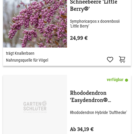
Schneebeere 'Little
Berry®'
Symphoricarpos x doorenbosii
'Little Berry'
24,99 €
trägt Knallerbsen
Nahrungsquelle für Vögel
verfügbar
Rhododendron
'Easydendron®
Dufthecke' Lila
Rhododendron Hybride 'Dufthecke'
Ab 34,19 €