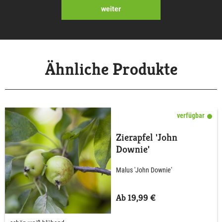
weiter
Ähnliche Produkte
verfügbar
Zierapfel 'John
Downie'
Malus 'John Downie'
Ab 19,99 €