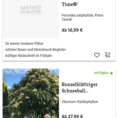
Time®'
Perovskia atriplicifolia 'Prime
Time®'
Ab 16,99 €
für warme trockene Plätze
schöner Rosen und Kleinstrauch-Begleiter
kräftiger Rückschnitt im Frühjahr
verfügbar
Runzelblättriger
Schneeball
rhytidophyllum
Viburnum rhytidophyllum
Ab 27,99 €