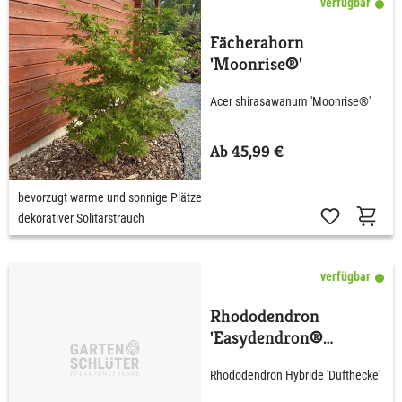
verfügbar
Fächerahorn
'Moonrise®'
Acer shirasawanum 'Moonrise®'
Ab 45,99 €
bevorzugt warme und sonnige Plätze
dekorativer Solitärstrauch
verfügbar
Rhododendron
'Easydendron®
Dufthecke' wß C5 40 -
Rhododendron Hybride 'Dufthecke'
50 cm