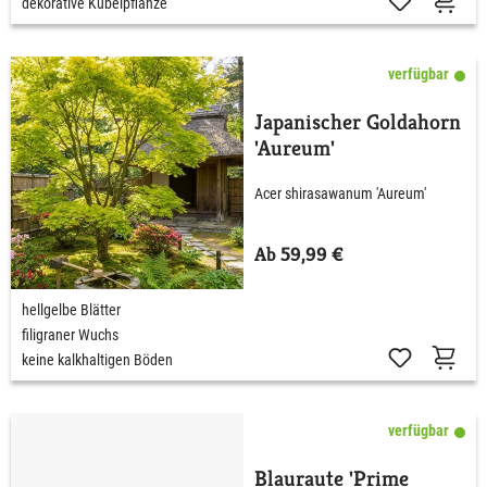
dekorative Kübelpflanze
verfügbar
Japanischer Goldahorn
'Aureum'
Acer shirasawanum 'Aureum'
Ab 59,99 €
hellgelbe Blätter
filigraner Wuchs
keine kalkhaltigen Böden
verfügbar
Blauraute 'Prime