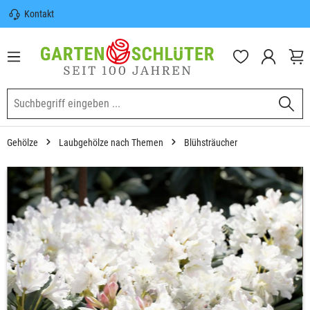
Kontakt
nhalt springen
Sicherer Versand | Versandkostenfrei
(DE) ab 100€
Garten-Schlüter Anwachsgarantie
Gehölze
Laubgehölze nach Themen
Blühsträucher