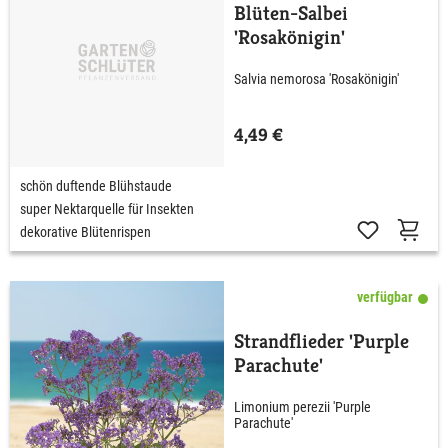
Blüten-Salbei
'Rosakönigin'
Salvia nemorosa 'Rosakönigin'
4,49 €
schön duftende Blühstaude
super Nektarquelle für Insekten
dekorative Blütenrispen
verfügbar
Strandflieder 'Purple
Parachute'
Limonium perezii 'Purple
Parachute'