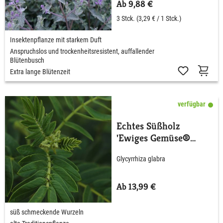
Ab 9,88 €
3 Stck.
(3,29 € / 1 Stck.)
Insektenpflanze mit starkem Duft
Anspruchslos und trockenheitsresistent, auffallender
Blütenbusch
Extra lange Blütenzeit
verfügbar
Echtes Süßholz
'Ewiges Gemüse®
Süßholz'
Glycyrrhiza glabra
Ab 13,99 €
süß schmeckende Wurzeln