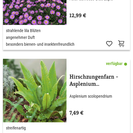
12,99 €
strahlende lila Blüten
angenehmer Duft
besonders bienen- und insektenfreundlich
verfügbar
Hirschzungenfarn -
Asplenium
scolopendium
Asplenium scolopendrium
7,49 €
streifenartig