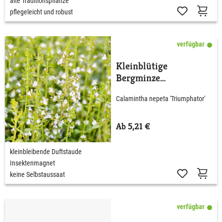
alte Traditionspflanze
pflegeleicht und robust
verfügbar
Kleinblütige
Bergminze
'Triumphator'
Calamintha nepeta 'Triumphator'
Ab 5,21 €
kleinbleibende Duftstaude
Insektenmagnet
keine Selbstaussaat
verfügbar