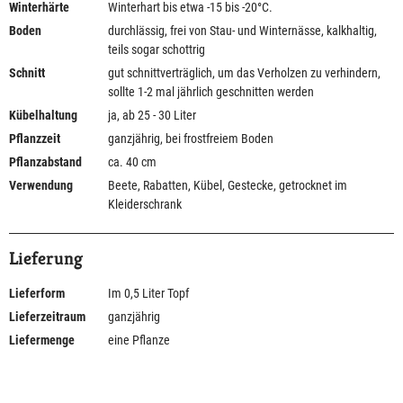
Winterhärte
Winterhart bis etwa -15 bis -20°C.
Boden
durchlässig, frei von Stau- und Winternässe, kalkhaltig,
teils sogar schottrig
Schnitt
gut schnittverträglich, um das Verholzen zu verhindern,
sollte 1-2 mal jährlich geschnitten werden
Kübelhaltung
ja, ab 25 - 30 Liter
Pflanzzeit
ganzjährig, bei frostfreiem Boden
Pflanzabstand
ca. 40 cm
Verwendung
Beete, Rabatten, Kübel, Gestecke, getrocknet im
Kleiderschrank
Lieferung
Lieferform
Im 0,5 Liter Topf
Lieferzeitraum
ganzjährig
Liefermenge
eine Pflanze