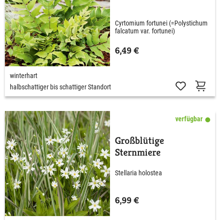
Cyrtomium fortunei (=Polystichum
falcatum var. fortunei)
6,49 €
winterhart
halbschattiger bis schattiger Standort
verfügbar
Großblütige
Sternmiere
Stellaria holostea
6,99 €