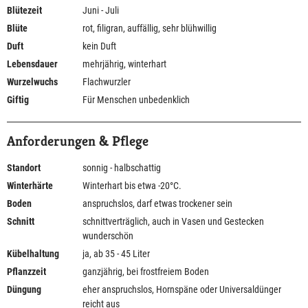
Blütezeit
Juni - Juli
Blüte
rot, filigran, auffällig, sehr blühwillig
Duft
kein Duft
Lebensdauer
mehrjährig, winterhart
Wurzelwuchs
Flachwurzler
Giftig
Für Menschen unbedenklich
Anforderungen & Pflege
Standort
sonnig - halbschattig
Winterhärte
Winterhart bis etwa -20°C.
Boden
anspruchslos, darf etwas trockener sein
Schnitt
schnittverträglich, auch in Vasen und Gestecken
wunderschön
Kübelhaltung
ja, ab 35 - 45 Liter
Pflanzzeit
ganzjährig, bei frostfreiem Boden
Düngung
eher anspruchslos, Hornspäne oder Universaldünger
reicht aus