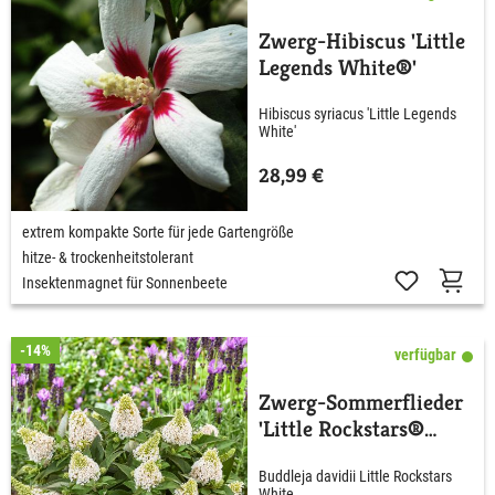
Zwerg-Hibiscus 'Little
Legends White®'
Hibiscus syriacus 'Little Legends
White'
28,99 €
extrem kompakte Sorte für jede Gartengröße
hitze- & trockenheitstolerant
Insektenmagnet für Sonnenbeete
-14%
verfügbar
Zwerg-Sommerflieder
'Little Rockstars®
White'
Buddleja davidii Little Rockstars
White