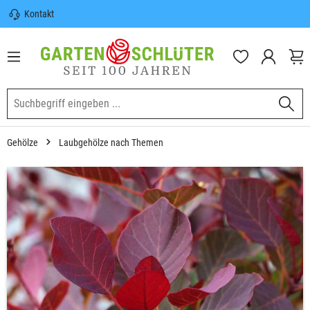
Kontakt
nhalt springen
Sicherer Versand | Versandkostenfrei
(DE) ab 100€
Garten-Schlüter Anwachsgarantie
Gehölze
Laubgehölze nach Themen