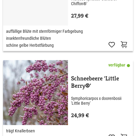
Chiffon®'
27,99 €
auffällige Blüte mit sternförmiger Farbgebung
insektenfreundliche Blüten
schöne gelbe Herbstfärbung
verfügbar
Schneebeere 'Little
Berry®'
Symphoricarpos x doorenbosii
'Little Berry'
24,99 €
trägt Knallerbsen