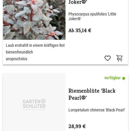
Joker®'
Physocarpus opulifolies 'Little
Joker®'
Ab 35,14 €
Laub erstrahlt in einem kräftigen Rot
bienenfreundlich
anspruchslos
verfügbar
Riemenblüte 'Black
Pearl®'
Loropetalum chinense 'Black Pearl'
28,99 €