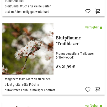
früher Austrieb
breitrunder Wuchs für kleine Gärten
erst im Alter richtig gut winterhart
verfügbar
Blutpflaume
'Trailblazer'
Prunus cerasifera 'Trailblazer'
(='Hollywood')
Ab 21,99 €
fängt bereits im März an zu blühen
bildet große, süße Früchte
dunkelrotes Laub - auffälliger Kontrast
verfügbar