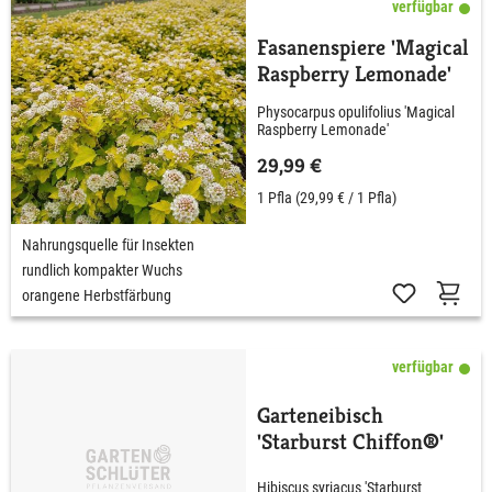
verfügbar
Fasanenspiere 'Magical
Raspberry Lemonade'
Physocarpus opulifolius 'Magical
Raspberry Lemonade'
29,99 €
1 Pfla
(29,99 € / 1 Pfla)
Nahrungsquelle für Insekten
rundlich kompakter Wuchs
orangene Herbstfärbung
verfügbar
Garteneibisch
'Starburst Chiffon®'
Hibiscus syriacus 'Starburst