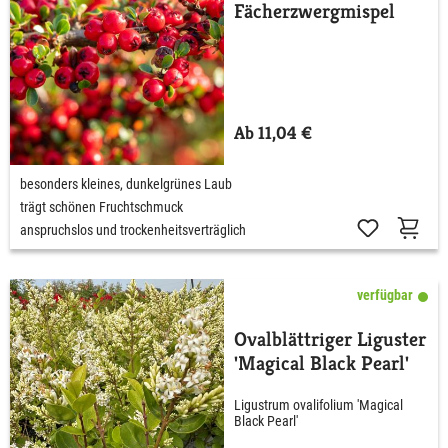
Fächerzwergmispel
Ab 11,04 €
besonders kleines, dunkelgrünes Laub
trägt schönen Fruchtschmuck
anspruchslos und trockenheitsverträglich
verfügbar
Ovalblättriger Liguster
'Magical Black Pearl'
Ligustrum ovalifolium 'Magical
Black Pearl'