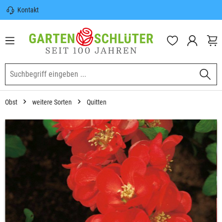
Kontakt
nhalt springen
Sicherer Versand | Versandkostenfrei
(DE) ab 100€
Garten-Schlüter Anwachsgarantie
Obst
weitere Sorten
Quitten