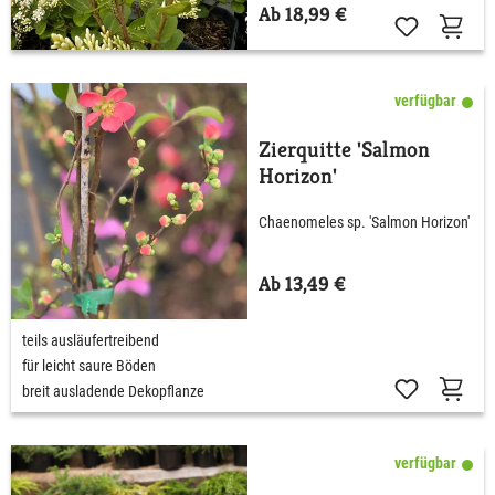
Ab 18,99 €
verfügbar
Zierquitte 'Salmon
Horizon'
Chaenomeles sp. 'Salmon Horizon'
Ab 13,49 €
teils ausläufertreibend
für leicht saure Böden
breit ausladende Dekopflanze
verfügbar