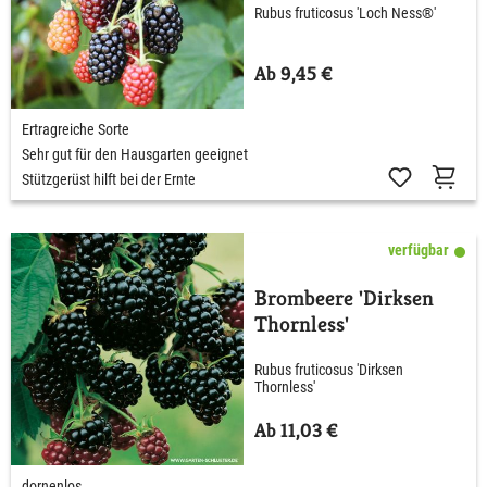
Rubus fruticosus 'Loch Ness®'
Ab 9,45 €
Ertragreiche Sorte
Sehr gut für den Hausgarten geeignet
Stützgerüst hilft bei der Ernte
verfügbar
Brombeere 'Dirksen
Thornless'
Rubus fruticosus 'Dirksen
Thornless'
Ab 11,03 €
dornenlos