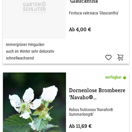
'Glaucantha'
Festuca valesiaca 'Glaucantha'
Ab 4,00 €
immergrüner Hingucker
auch im Winter sehr dekorativ
schnellwachsend
verfügbar
Dornenlose Brombeere
'Navaho®
Summerlong®'
Rubus fruticosus 'Navaho®
Summerlong®'
Ab 11,69 €