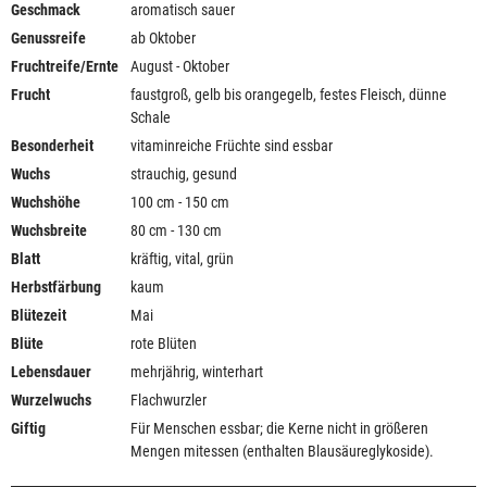
Geschmack
aromatisch sauer
Genussreife
ab Oktober
Fruchtreife/Ernte
August - Oktober
Frucht
faustgroß, gelb bis orangegelb, festes Fleisch, dünne
Schale
Besonderheit
vitaminreiche Früchte sind essbar
Wuchs
strauchig, gesund
Wuchshöhe
100 cm - 150 cm
Wuchsbreite
80 cm - 130 cm
Blatt
kräftig, vital, grün
Herbstfärbung
kaum
Blütezeit
Mai
Blüte
rote Blüten
Lebensdauer
mehrjährig, winterhart
Wurzelwuchs
Flachwurzler
Giftig
Für Menschen essbar; die Kerne nicht in größeren
Mengen mitessen (enthalten Blausäureglykoside).