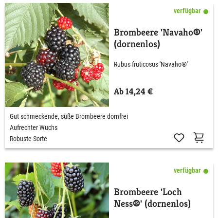
verfügbar
Brombeere 'Navaho®'
(dornenlos)
Rubus fruticosus 'Navaho®'
Ab 14,24 €
Gut schmeckende, süße Brombeere dornfrei
Aufrechter Wuchs
Robuste Sorte
verfügbar
Brombeere 'Loch
Ness®' (dornenlos)