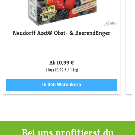
Neudorff Azet® Obst- & Beerendünger
S
Ab 10,99 €
1 kg
(10,99 € / 1 kg)
In den Warenkorb
Bei uns profitierst du