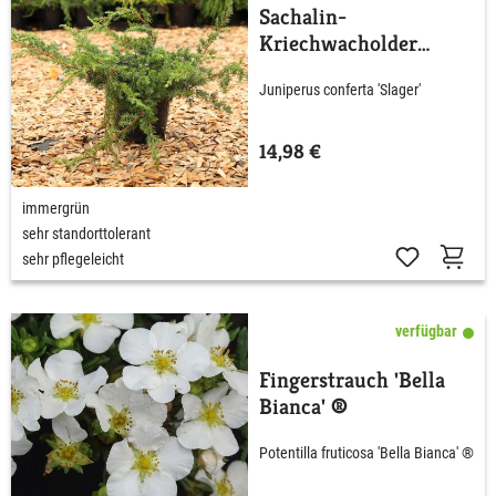
Sachalin-
Kriechwacholder
'Slager'
Juniperus conferta 'Slager'
14,98 €
immergrün
sehr standorttolerant
sehr pflegeleicht
verfügbar
Fingerstrauch 'Bella
Bianca' ®
Potentilla fruticosa 'Bella Bianca' ®