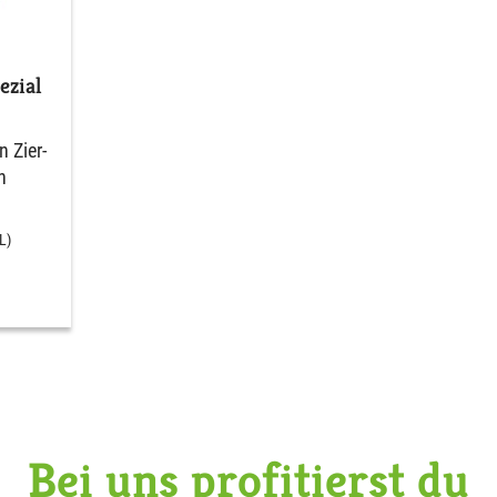
zial
 Zier-
n
L)
Bei uns profitierst du