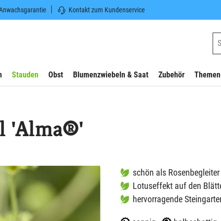
 Anwachsgarantie
Kontakt zum Kundenservice
n
Stauden
Obst
Blumenzwiebeln & Saat
Zubehör
Themen
l 'Alma®'
schön als Rosenbegleiter
Lotuseffekt auf den Blätt
hervorragende Steingarte