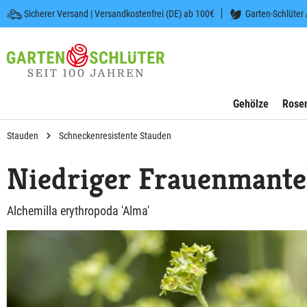
Sicherer Versand | Versandkostenfrei (DE) ab 100€
Garten-Schlüter
 springen
Zur Hauptnavigation springen
Gehölze
Rose
Stauden
Schneckenresistente Stauden
Niedriger Frauenmante
Alchemilla erythropoda 'Alma'