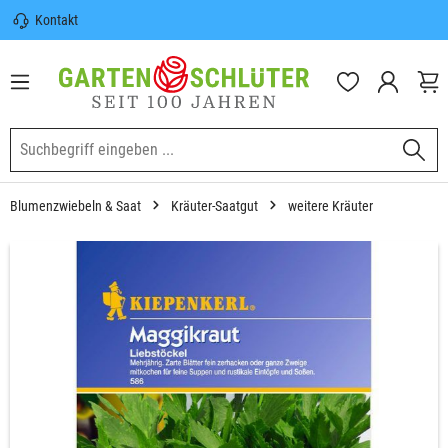
Kontakt
nhalt springen
Sicherer Versand | Versandkostenfrei
(DE) ab 100€
Garten-Schlüter Anwachsgarantie
Blumenzwiebeln & Saat
Kräuter-Saatgut
weitere Kräuter