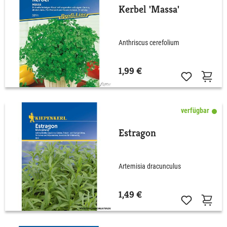
Kerbel 'Massa'
Anthriscus cerefolium
1,99 €
verfügbar
Estragon
Artemisia dracunculus
1,49 €