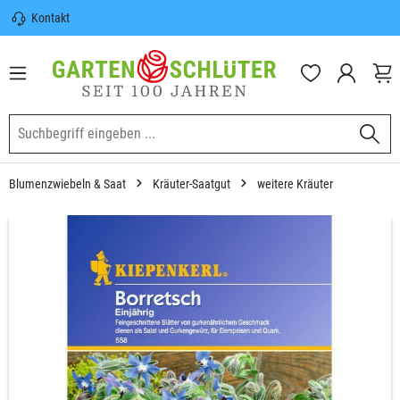
Kontakt
nhalt springen
Sicherer Versand | Versandkostenfrei
(DE) ab 100€
Garten-Schlüter Anwachsgarantie
Blumenzwiebeln & Saat
Kräuter-Saatgut
weitere Kräuter