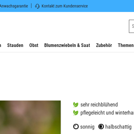
 Anwachsgarantie
Kontakt zum Kundenservice
n
Stauden
Obst
Blumenzwiebeln & Saat
Zubehör
Themen
sehr reichblühend
pflegeleicht und winterha
sonnig
halbschattig