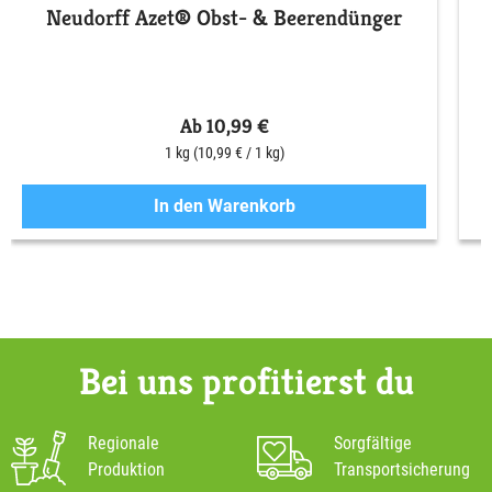
Neudorff Azet® Obst- & Beerendünger
S
Ab 10,99 €
1 kg
(10,99 € / 1 kg)
In den Warenkorb
Bei uns profitierst du
Regionale
Sorgfältige
Produktion
Transportsicherung