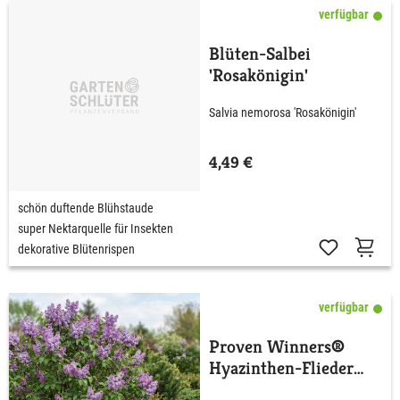
verfügbar
Blüten-Salbei
'Rosakönigin'
Salvia nemorosa 'Rosakönigin'
4,49 €
schön duftende Blühstaude
super Nektarquelle für Insekten
dekorative Blütenrispen
verfügbar
Proven Winners®
Hyazinthen-Flieder
'Scentara® Double