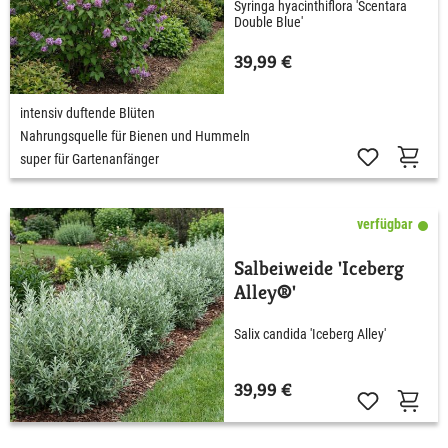
Syringa hyacinthiflora 'Scentara
Blue'
Double Blue'
39,99 €
intensiv duftende Blüten
Nahrungsquelle für Bienen und Hummeln
super für Gartenanfänger
verfügbar
Salbeiweide 'Iceberg
Alley®'
Salix candida 'Iceberg Alley'
39,99 €