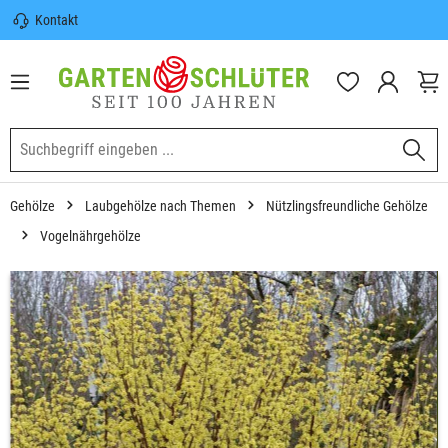
Kontakt
nhalt springen
Sicherer Versand | Versandkostenfrei
(DE) ab 100€
Garten-Schlüter Anwachsgarantie
Gehölze
Laubgehölze nach Themen
Nützlingsfreundliche Gehölze
Vogelnährgehölze