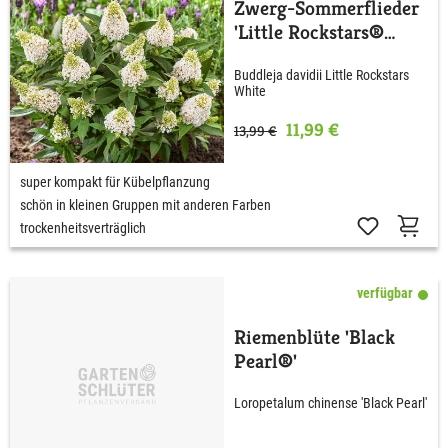
Zwerg-Sommerflieder
'Little Rockstars®
White'
Buddleja davidii Little Rockstars
White
11,99 €
13,99 €
super kompakt für Kübelpflanzung
schön in kleinen Gruppen mit anderen Farben
trockenheitsverträglich
verfügbar
Riemenblüte 'Black
Pearl®'
Loropetalum chinense 'Black Pearl'