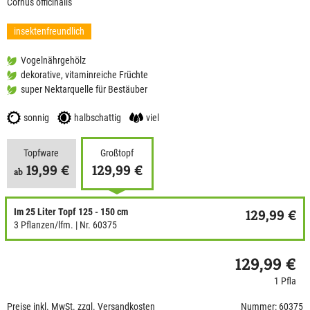
Cornus officinalis
insektenfreundlich
Vogelnährgehölz
dekorative, vitaminreiche Früchte
super Nektarquelle für Bestäuber
sonnig
halbschattig
viel
Topfware
Großtopf
19,99 €
129,99 €
ab
Im 25 Liter Topf 125 - 150 cm
129,99 €
3 Pflanzen/lfm.
| Nr. 60375
129,99 €
1 Pfla
Preise inkl. MwSt. zzgl. Versandkosten
Nummer: 60375