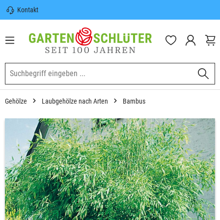
Kontakt
nhalt springen
Sicherer Versand | Versandkostenfrei
(DE) ab 100€
Garten-Schlüter Anwachsgarantie
Gehölze
Laubgehölze nach Arten
Bambus