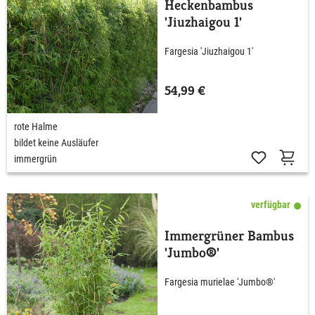
Heckenbambus
'Jiuzhaigou 1'
Fargesia 'Jiuzhaigou 1'
54,99 €
rote Halme
bildet keine Ausläufer
immergrün
verfügbar
Immergrüner Bambus
'Jumbo®'
Fargesia murielae 'Jumbo®'