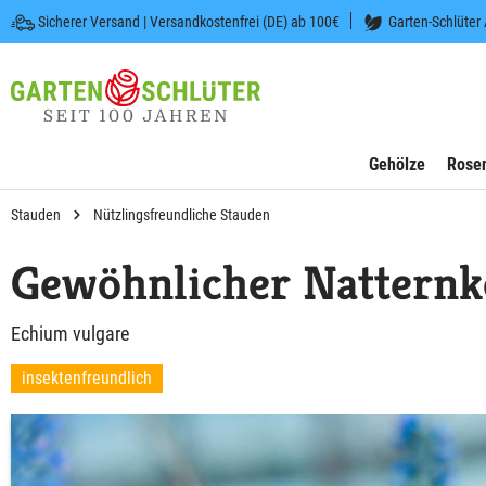
Sicherer Versand | Versandkostenfrei (DE) ab 100€
Garten-Schlüter
 springen
Zur Hauptnavigation springen
Gehölze
Rose
Stauden
Nützlingsfreundliche Stauden
Gewöhnlicher Natternk
Echium vulgare
insektenfreundlich