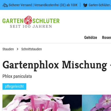
Sicherer Versand | Versandkostenfrei (DE) ab 100€
Garten-Schlüter
 springen
Zur Hauptnavigation springen
Gehölze
Rose
Stauden
Schnittstauden
Gartenphlox Mischung 
Phlox paniculata
pflegeleicht