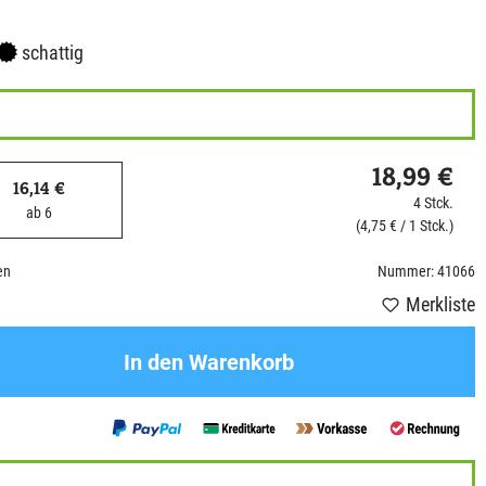
schattig
18,99 €
16,14 €
4 Stck.
ab 6
(4,75 € / 1 Stck.)
en
Nummer: 41066
Merkliste
In den Warenkorb