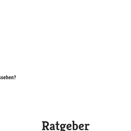
?
ussehen?
Ratgeber