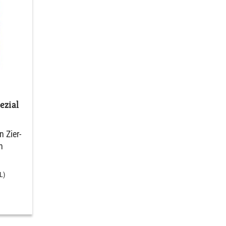
zial
 Zier-
n
L)