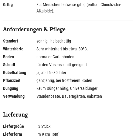
Giftig
Für Menschen teilweise giftig (enthält Chinolizidin-
Alkaloide).
Anforderungen & Pflege
Standort
sonnig - halbschattig
Winterhärte
Sehr winterhart bis etwa -30°C.
Boden
normaler Gartenboden
Schnitt
für den Vasenschnitt geeignet
Kübelhaltung
ja, ab 25 - 30 Liter
Pflanzzeit
ganzjährig, bei frostfreiem Boden
Düngung
kaum Dünger nötig, Universaldünger
Verwendung
Staudenbeete, Bauerngärten, Rabatten
Lieferung
Liefergröße
| 3 Stück
Lieferform
Im 9 cm Topf