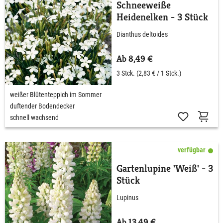
Schneeweiße
Heidenelken - 3 Stück
Dianthus deltoides
Ab 8,49 €
3 Stck.
(2,83 € / 1 Stck.)
weißer Blütenteppich im Sommer
duftender Bodendecker
schnell wachsend
verfügbar
Gartenlupine 'Weiß' - 3
Stück
Lupinus
Ab 13,49 €