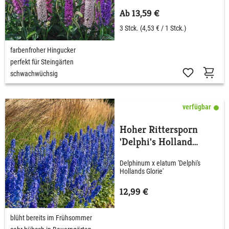
Ab 13,59 €
3 Stck.
(4,53 € / 1 Stck.)
farbenfroher Hingucker
perfekt für Steingärten
schwachwüchsig
verfügbar
Hoher Rittersporn
'Delphi's Holland
Glorie'
Delphinum x elatum 'Delphi's
Hollands Glorie'
12,99 €
blüht bereits im Frühsommer