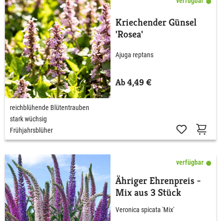
verfügbar
Kriechender Günsel
'Rosea'
Ajuga reptans
Ab 4,49 €
reichblühende Blütentrauben
stark wüchsig
Frühjahrsblüher
verfügbar
Ähriger Ehrenpreis -
Mix aus 3 Stück
Veronica spicata 'Mix'