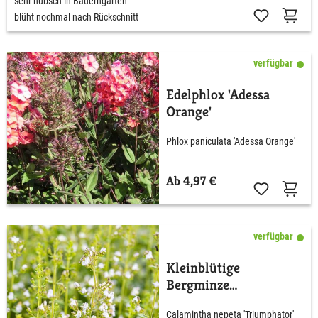
sehr hübsch in Bauerngärten
blüht nochmal nach Rückschnitt
verfügbar
Edelphlox 'Adessa
Orange'
Phlox paniculata 'Adessa Orange'
Ab 4,97 €
verfügbar
Kleinblütige
Bergminze
'Triumphator'
Calamintha nepeta 'Triumphator'