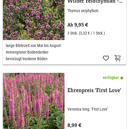
Wilder Feldthymian -
3 Stück
Thymus serphyllum
Ab 9,95 €
3 Stck.
(3,32 € / 1 Stck.)
lange Blütezeit von Mai bis August
immergrüner Bodendecker
bevorzugt trockene Böden
verfügbar
Ehrenpreis 'First Love'
Veronica long. 'First Love'
8,99 €