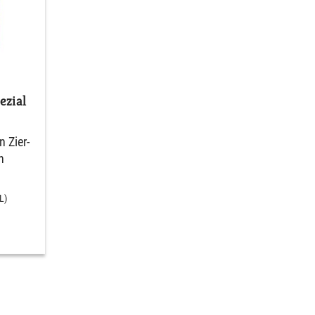
zial
 Zier-
n
L)