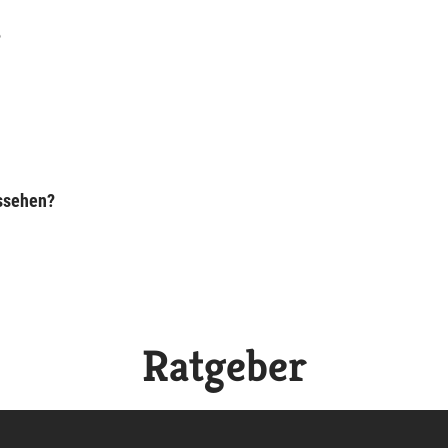
?
ussehen?
Ratgeber