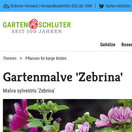
Sicherer Versand | Versandkostenfrei (DE) ab 100€
Garten-Schlüter
 springen
Zur Hauptnavigation springen
Gehölze
Rose
Themen
Pflanzen für karge Böden
Gartenmalve 'Zebrina'
Malva sylvestris 'Zebrina'