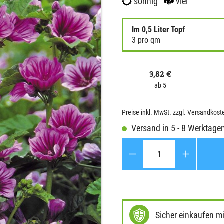
sonnig
viel
Im 0,5 Liter Topf
3 pro qm
3,82 €
ab 5
Preise inkl. MwSt. zzgl. Versandkost
Versand in 5 - 8 Werktage
Anzahl
Sicher einkaufen m