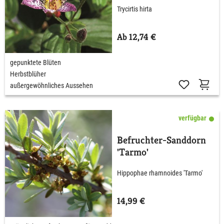
Trycirtis hirta
Ab 12,74 €
gepunktete Blüten
Herbstblüher
außergewöhnliches Aussehen
verfügbar
Befruchter-Sanddorn
'Tarmo'
Hippophae rhamnoides 'Tarmo'
14,99 €