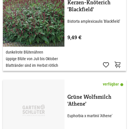
Kerzen-Knöterich
'Blackfield'
Bistorta amplexicaulis 'Blackfield'
9,49 €
dunkelrote Blütenähren
üppige Blüte von Juli bis Oktober
Blattränder sind im Herbst rötlich
verfügbar
Grüne Wolfsmilch
'Athene'
Euphorbia x martinii 'Athene'