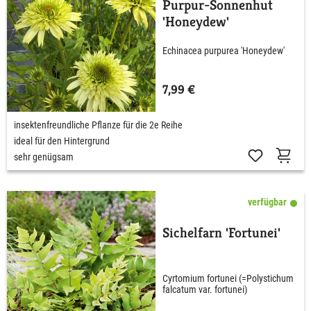
Purpur-Sonnenhut
'Honeydew'
Echinacea purpurea 'Honeydew'
7,99 €
insektenfreundliche Pflanze für die 2e Reihe
ideal für den Hintergrund
sehr genügsam
verfügbar
Sichelfarn 'Fortunei'
Cyrtomium fortunei (=Polystichum
falcatum var. fortunei)