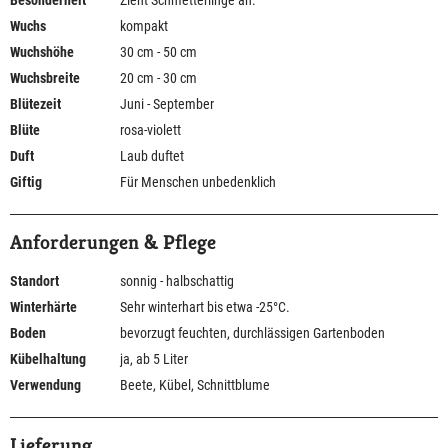
Besonderheit
Zieht Schmetterlinge an.
Wuchs
kompakt
Wuchshöhe
30 cm - 50 cm
Wuchsbreite
20 cm - 30 cm
Blütezeit
Juni - September
Blüte
rosa-violett
Duft
Laub duftet
Giftig
Für Menschen unbedenklich
Anforderungen & Pflege
Standort
sonnig - halbschattig
Winterhärte
Sehr winterhart bis etwa -25°C.
Boden
bevorzugt feuchten, durchlässigen Gartenboden
Kübelhaltung
ja, ab 5 Liter
Verwendung
Beete, Kübel, Schnittblume
Lieferung