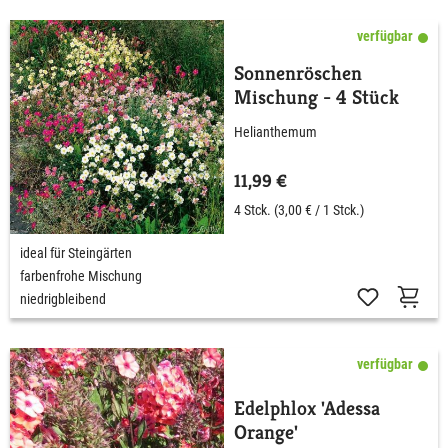
verfügbar
Sonnenröschen
Mischung - 4 Stück
Helianthemum
11,99 €
4 Stck.
(3,00 € / 1 Stck.)
ideal für Steingärten
farbenfrohe Mischung
niedrigbleibend
verfügbar
Edelphlox 'Adessa
Orange'