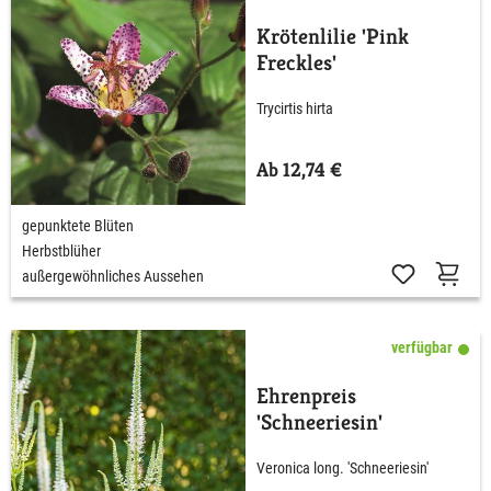
Krötenlilie 'Pink
Freckles'
Trycirtis hirta
Ab 12,74 €
gepunktete Blüten
Herbstblüher
außergewöhnliches Aussehen
verfügbar
Ehrenpreis
'Schneeriesin'
Veronica long. 'Schneeriesin'