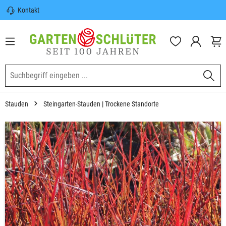
Kontakt
nhalt springen
Sicherer Versand | Versandkostenfrei
(DE) ab 100€
Garten-Schlüter Anwachsgarantie
Stauden
Steingarten-Stauden | Trockene Standorte