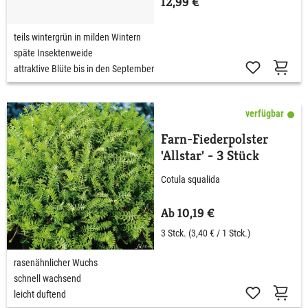
12,99 €
teils wintergrün in milden Wintern
späte Insektenweide
attraktive Blüte bis in den September
verfügbar
Farn-Fiederpolster
'Allstar' - 3 Stück
Cotula squalida
Ab 10,19 €
3 Stck.
(3,40 € / 1 Stck.)
rasenähnlicher Wuchs
schnell wachsend
leicht duftend