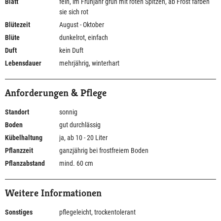
Blatt
fein, im Frühjahr grün mit roten Spitzen, ab Frost färben
sie sich rot
Blütezeit
August - Oktober
Blüte
dunkelrot, einfach
Duft
kein Duft
Lebensdauer
mehrjährig, winterhart
Anforderungen & Pflege
Standort
sonnig
Boden
gut durchlässig
Kübelhaltung
ja, ab 10 - 20 Liter
Pflanzzeit
ganzjährig bei frostfreiem Boden
Pflanzabstand
mind. 60 cm
Weitere Informationen
Sonstiges
pflegeleicht, trockentolerant