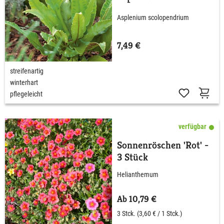
scolopendium
Asplenium scolopendrium
7,49 €
streifenartig
winterhart
pflegeleicht
verfügbar
Sonnenröschen 'Rot' -
3 Stück
Helianthemum
Ab 10,79 €
3 Stck.
(3,60 € / 1 Stck.)