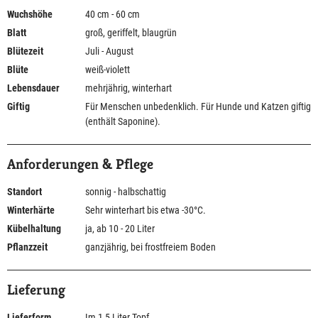
Wuchshöhe
40 cm - 60 cm
Blatt
groß, geriffelt, blaugrün
Blütezeit
Juli - August
Blüte
weiß-violett
Lebensdauer
mehrjährig, winterhart
Giftig
Für Menschen unbedenklich. Für Hunde und Katzen giftig
(enthält Saponine).
Anforderungen & Pflege
Standort
sonnig - halbschattig
Winterhärte
Sehr winterhart bis etwa -30°C.
Kübelhaltung
ja, ab 10 - 20 Liter
Pflanzzeit
ganzjährig, bei frostfreiem Boden
Lieferung
Lieferform
Im 1,5 Liter Topf