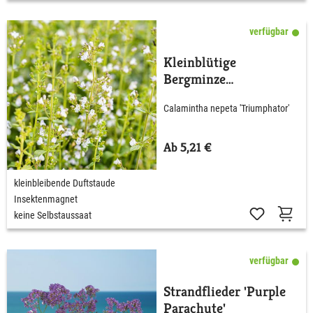
verfügbar
Kleinblütige
Bergminze
'Triumphator'
Calamintha nepeta 'Triumphator'
Ab 5,21 €
kleinbleibende Duftstaude
Insektenmagnet
keine Selbstaussaat
verfügbar
Strandflieder 'Purple
Parachute'