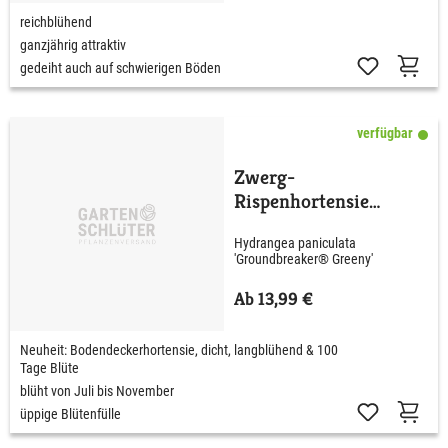
reichblühend
ganzjährig attraktiv
gedeiht auch auf schwierigen Böden
verfügbar
Zwerg-
Rispenhortensie
'Groundbreaker®
Hydrangea paniculata
Greeny'
'Groundbreaker® Greeny'
Ab 13,99 €
Neuheit: Bodendeckerhortensie, dicht, langblühend & 100
Tage Blüte
blüht von Juli bis November
üppige Blütenfülle