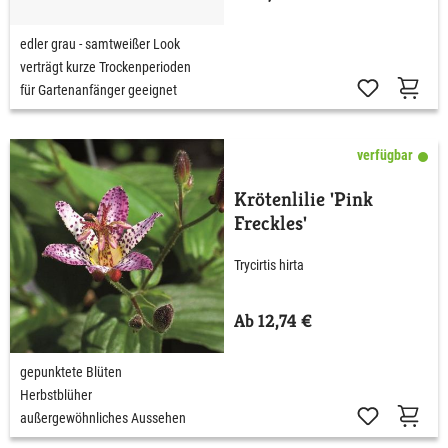
edler grau - samtweißer Look
verträgt kurze Trockenperioden
für Gartenanfänger geeignet
verfügbar
Krötenlilie 'Pink
Freckles'
Trycirtis hirta
Ab 12,74 €
gepunktete Blüten
Herbstblüher
außergewöhnliches Aussehen