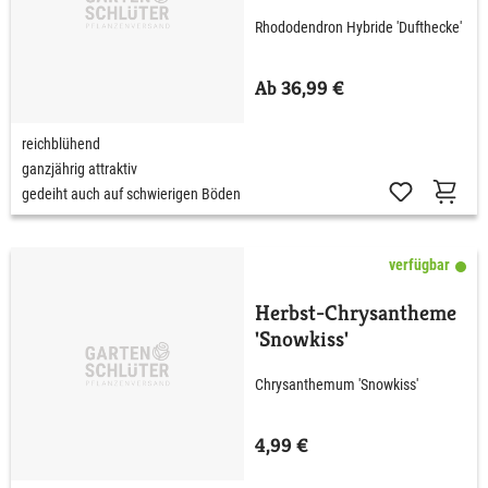
Dufthecke' wß C5 40 -
Rhododendron Hybride 'Dufthecke'
50 cm
Ab 36,99 €
reichblühend
ganzjährig attraktiv
gedeiht auch auf schwierigen Böden
verfügbar
Herbst-Chrysantheme
'Snowkiss'
Chrysanthemum 'Snowkiss'
4,99 €