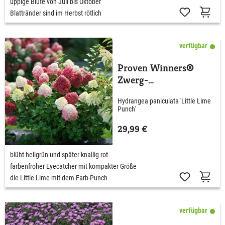
üppige Blüte von Juli bis Oktober
Blattränder sind im Herbst rötlich
verfügbar
Proven Winners®
Zwerg-
Rispenhortensie 'Little
Hydrangea paniculata 'Little Lime
Lime Punch'®
Punch'
29,99 €
blüht hellgrün und später knallig rot
farbenfroher Eyecatcher mit kompakter Größe
die Little Lime mit dem Farb-Punch
verfügbar