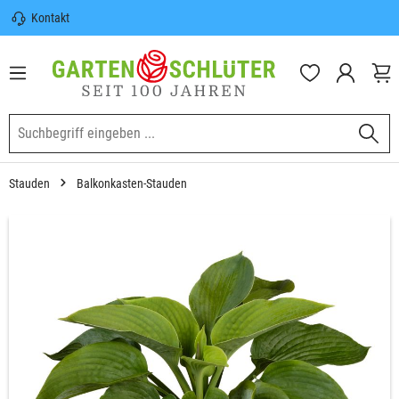
Kontakt
nhalt springen
Sicherer Versand | Versandkostenfrei
(DE) ab 100€
Garten-Schlüter Anwachsgarantie
Stauden
Balkonkasten-Stauden