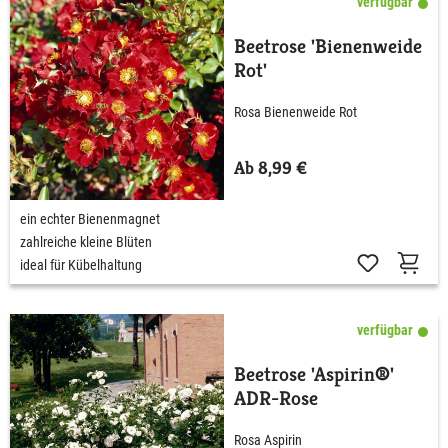
verfügbar
Beetrose 'Bienenweide
Rot'
Rosa Bienenweide Rot
Ab 8,99 €
ein echter Bienenmagnet
zahlreiche kleine Blüten
ideal für Kübelhaltung
verfügbar
Beetrose 'Aspirin®'
ADR-Rose
Rosa Aspirin