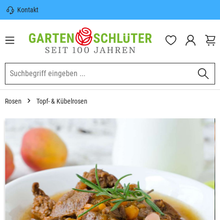
Kontakt
nhalt springen
Sicherer Versand | Versandkostenfrei
(DE) ab 100€
Garten-Schlüter Anwachsgarantie
Rosen
Topf- & Kübelrosen