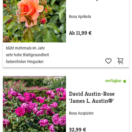
Rosa Aprikola
Ab 11,99 €
blüht mehrmals im Jahr
sehr hohe Blattgesundheit
farbenfroher Hingucker
verfügbar
David Austin-Rose
'James L. Austin®'
Rosa Auspizien
32,99 €