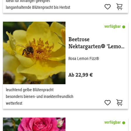
ideal für Anfänger geeignet
langanhaltende Blütenpracht bis Herbst
verfügbar
Beetrose
Nektargarten® 'Lemon
Fizz®'
Rosa Lemon Fizz®
Ab 22,99 €
leuchtend gelbe Blütenpracht
besonders bienen- und insektenfreundlich
wetterfest
verfügbar