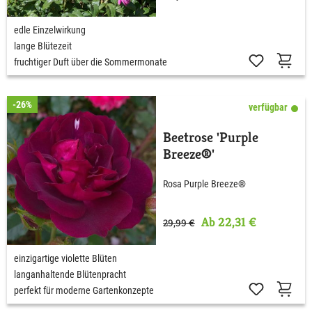
edle Einzelwirkung
lange Blütezeit
fruchtiger Duft über die Sommermonate
-26%
verfügbar
Beetrose 'Purple
Breeze®'
Rosa Purple Breeze®
Ab 22,31 €
29,99 €
einzigartige violette Blüten
langanhaltende Blütenpracht
perfekt für moderne Gartenkonzepte