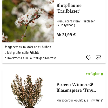
Blutpflaume
'Trailblazer'
Prunus cerasifera 'Trailblazer'
(='Hollywood')
Ab 21,99 €
fängt bereits im März an zu blühen
bildet große, süße Früchte
dunkelrotes Laub - auffälliger Kontrast
verfügbar
Proven Winners®
Blasenspiere 'Tiny
Wine'
Physocarpus opulifolius 'Tiny Wine'