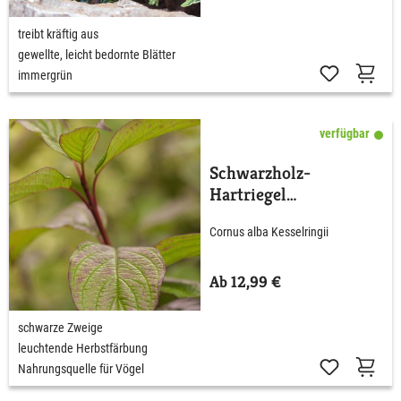
treibt kräftig aus
gewellte, leicht bedornte Blätter
immergrün
verfügbar
Schwarzholz-
Hartriegel
'Kesselringii'
Cornus alba Kesselringii
Ab 12,99 €
schwarze Zweige
leuchtende Herbstfärbung
Nahrungsquelle für Vögel