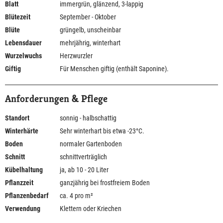
Blatt
immergrün, glänzend, 3-lappig
Blütezeit
September - Oktober
Blüte
grüngelb, unscheinbar
Lebensdauer
mehrjährig, winterhart
Wurzelwuchs
Herzwurzler
Giftig
Für Menschen giftig (enthält Saponine).
Anforderungen & Pflege
Standort
sonnig - halbschattig
Winterhärte
Sehr winterhart bis etwa -23°C.
Boden
normaler Gartenboden
Schnitt
schnittverträglich
Kübelhaltung
ja, ab 10 - 20 Liter
Pflanzzeit
ganzjährig bei frostfreiem Boden
Pflanzenbedarf
ca. 4 pro m²
Verwendung
Klettern oder Kriechen