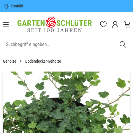
Kontakt
nhalt springen
Sicherer Versand | Versandkostenfrei
(DE) ab 100€
Garten-Schlüter Anwachsgarantie
Gehölze
Bodendecker-Gehölze