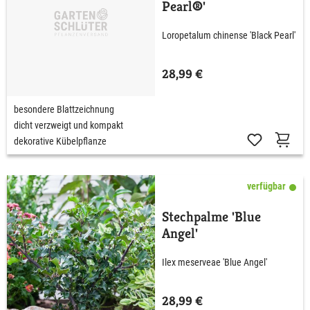
Pearl®'
Loropetalum chinense 'Black Pearl'
28,99 €
besondere Blattzeichnung
dicht verzweigt und kompakt
dekorative Kübelpflanze
verfügbar
Stechpalme 'Blue
Angel'
Ilex meserveae 'Blue Angel'
28,99 €