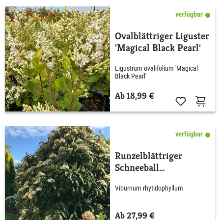
verfügbar
Ovalblättriger Liguster
'Magical Black Pearl'
Ligustrum ovalifolium 'Magical
Black Pearl'
Ab 18,99 €
verfügbar
Runzelblättriger
Schneeball
rhytidophyllum
Viburnum rhytidophyllum
Ab 27,99 €