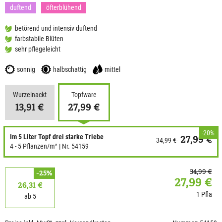
duftend
öfterblühend
betörend und intensiv duftend
farbstabile Blüten
sehr pflegeleicht
sonnig
halbschattig
mittel
Wurzelnackt
Topfware
13,91 €
27,99 €
-20%
Im 5 Liter Topf drei starke Triebe
27,99 €
34,99 €
4 - 5 Pflanzen/m²
| Nr. 54159
34,99 €
-25%
27,99 €
26,31 €
1 Pfla
ab 5