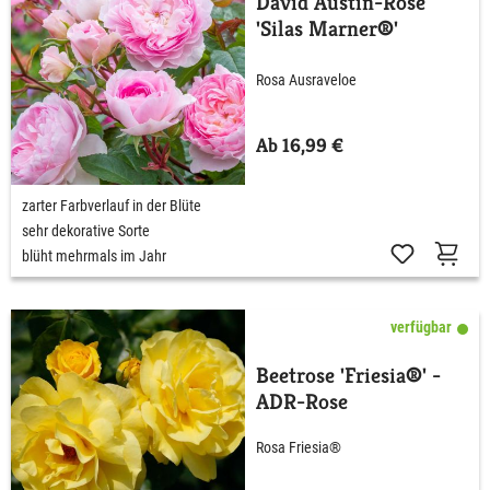
David Austin-Rose
'Silas Marner®'
Rosa Ausraveloe
Ab 16,99 €
zarter Farbverlauf in der Blüte
sehr dekorative Sorte
blüht mehrmals im Jahr
verfügbar
Beetrose 'Friesia®' -
ADR-Rose
Rosa Friesia®