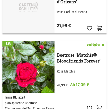
d'Orleans'
Rosa Parfum dOrleans
27,99 €
-32%
verfügbar
Beetrose 'Matchis®
Bloodfriends Forever'
Rosa Matchis
Ab 17,09 €
24,99 €
lange Blütezeit
platzsparende Beetrose
Züchter spendet Teil für guten Zweck