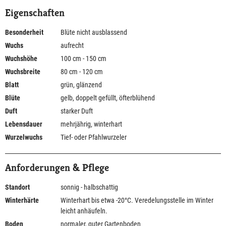
Eigenschaften
Besonderheit
Blüte nicht ausblassend
Wuchs
aufrecht
Wuchshöhe
100 cm - 150 cm
Wuchsbreite
80 cm - 120 cm
Blatt
grün, glänzend
Blüte
gelb, doppelt gefüllt, öfterblühend
Duft
starker Duft
Lebensdauer
mehrjährig, winterhart
Wurzelwuchs
Tief- oder Pfahlwurzeler
Anforderungen & Pflege
Standort
sonnig - halbschattig
Winterhärte
Winterhart bis etwa -20°C. Veredelungsstelle im Winter
leicht anhäufeln.
Boden
normaler, guter Gartenboden