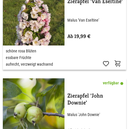
Zierapfel 'Van Eseltine'
Malus 'Van Eseltine'
Ab 19,99 €
schöne rosa Blüten
essbare Früchte
aufrecht, verzweigt wachsend
verfügbar
Zierapfel 'John
Downie'
Malus 'John Downie'