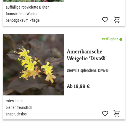
auffällige rot-violette Blüten
formschöner Wuchs
benötigt kaum Pflege
verfügbar
Amerikanische
Weigelie 'Diva®'
Diervilla splendens 'Diva'®
Ab 19,99 €
rotes Laub
bienenfreundlich
anspruchslos