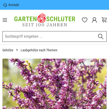
Kontakt
nhalt springen
Sicherer Versand | Versandkostenfrei
(DE) ab 100€
Garten-Schlüter Anwachsgarantie
Gehölze
Laubgehölze nach Themen