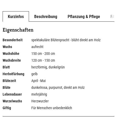
Kurzinfos
Beschreibung
Pflanzung & Pflege
FA
Eigenschaften
Besonderheit
spektakuläre Blütenpracht - blüht direkt am Holz
Wuchs
aufrecht
Wuchshöhe
150 cm - 200 cm
Wuchsbreite
120 cm - 150 cm
Blatt
herzförmig, dunkelgrün
Herbstfärbung
gelb
Blütezeit
April - Mai
Blüte
dunkelrosa, purpurrot, direkt am Holz
Lebensdauer
mehrjährig
Wurzelwuchs
Herzwurzler
Giftig
Für Menschen unbedenklich