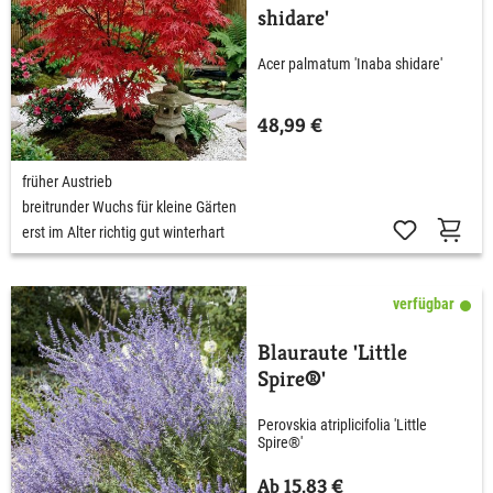
shidare'
Acer palmatum 'Inaba shidare'
48,99 €
früher Austrieb
breitrunder Wuchs für kleine Gärten
erst im Alter richtig gut winterhart
verfügbar
Blauraute 'Little
Spire®'
Perovskia atriplicifolia 'Little
Spire®'
Ab 15,83 €