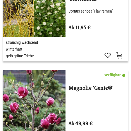
Cornus sericea 'Flaviramea'
Ab 11,95 €
strauchig wachsend
winterhart
gelb-grüne Triebe
verfügbar
Magnolie 'Genie®'
Ab 49,99 €