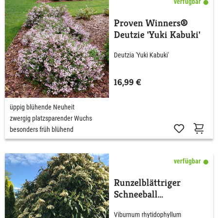
verfügbar
Proven Winners®
Deutzie 'Yuki Kabuki'
Deutzia 'Yuki Kabuki'
16,99 €
üppig blühende Neuheit
zwergig platzsparender Wuchs
besonders früh blühend
verfügbar
Runzelblättriger
Schneeball
rhytidophyllum
Viburnum rhytidophyllum