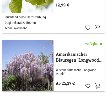
12,99 €
leuchtend gelbe Herbstfärbung
trägt dekorative Beeren
schnellwachsend
verfügbar
Amerikanischer
Blauregen 'Longwood
Purple'
Wisteria frutescens 'Longwood
Purple'
Ab 25,37 €