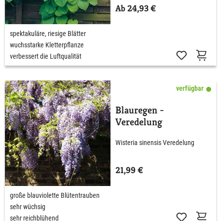
Ab 24,93 €
spektakuläre, riesige Blätter
wuchsstarke Kletterpflanze
verbessert die Luftqualität
verfügbar
Blauregen -
Veredelung
Wisteria sinensis Veredelung
21,99 €
große blauviolette Blütentrauben
sehr wüchsig
sehr reichblühend