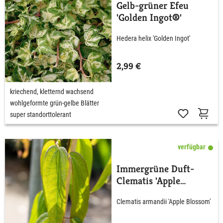
Gelb-grüner Efeu
'Golden Ingot®'
Hedera helix 'Golden Ingot'
2,99 €
kriechend, kletternd wachsend
wohlgeformte grün-gelbe Blätter
super standorttolerant
verfügbar
Immergrüne Duft-
Clematis 'Apple
Blossom'
Clematis armandii 'Apple Blossom'