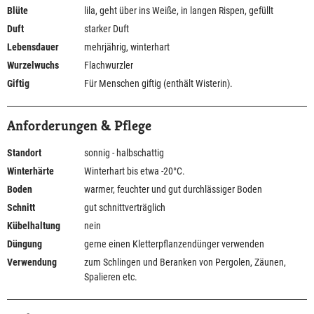
Blüte
lila, geht über ins Weiße, in langen Rispen, gefüllt
Duft
starker Duft
Lebensdauer
mehrjährig, winterhart
Wurzelwuchs
Flachwurzler
Giftig
Für Menschen giftig (enthält Wisterin).
Anforderungen & Pflege
Standort
sonnig - halbschattig
Winterhärte
Winterhart bis etwa -20°C.
Boden
warmer, feuchter und gut durchlässiger Boden
Schnitt
gut schnittverträglich
Kübelhaltung
nein
Düngung
gerne einen Kletterpflanzendünger verwenden
Verwendung
zum Schlingen und Beranken von Pergolen, Zäunen,
Spalieren etc.