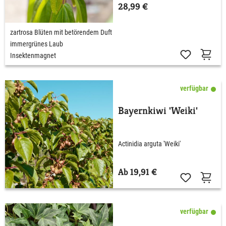
28,99 €
zartrosa Blüten mit betörendem Duft
immergrünes Laub
Insektenmagnet
verfügbar
Bayernkiwi 'Weiki'
Actinidia arguta 'Weiki'
Ab 19,91 €
verfügbar