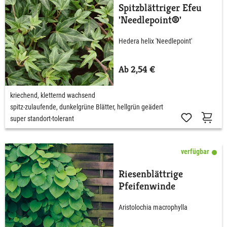
Spitzblättriger Efeu
'Needlepoint®'
Hedera helix 'Needlepoint'
Ab 2,54 €
kriechend, kletternd wachsend
spitz-zulaufende, dunkelgrüne Blätter, hellgrün geädert
super standort-tolerant
verfügbar
Riesenblättrige
Pfeifenwinde
Aristolochia macrophylla