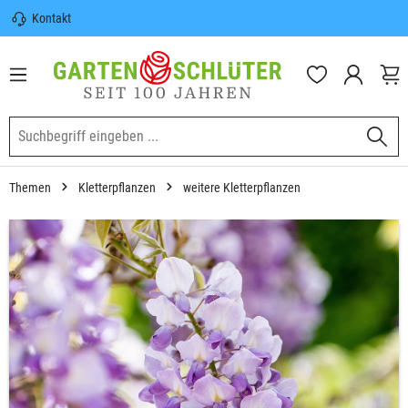
Kontakt
nhalt springen
Sicherer Versand | Versandkostenfrei
(DE) ab 100€
Garten-Schlüter Anwachsgarantie
Themen
Kletterpflanzen
weitere Kletterpflanzen