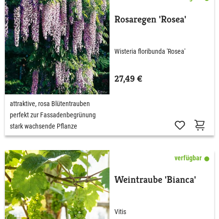
Rosaregen 'Rosea'
Wisteria floribunda 'Rosea'
27,49 €
attraktive, rosa Blütentrauben
perfekt zur Fassadenbegrünung
stark wachsende Pflanze
verfügbar
Weintraube 'Bianca'
Vitis