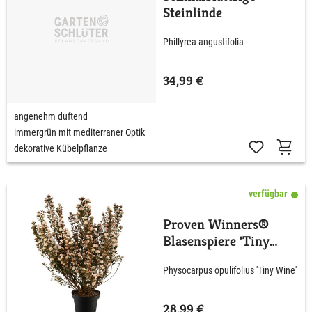
Steinlinde
Phillyrea angustifolia
34,99 €
angenehm duftend
immergrün mit mediterraner Optik
dekorative Kübelpflanze
verfügbar
Proven Winners®
Blasenspiere 'Tiny
Wine'
Physocarpus opulifolius 'Tiny Wine'
28,99 €