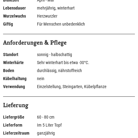
Blütezeit
April - Mai
Lebensdauer
mehrjährig, winterhart
Wurzelwuchs
Herzwurzler
Giftig
Für Menschen unbedenklich
Anforderungen & Pflege
Standort
sonnig - halbschattig
Winterhärte
Sehr winterhart bis etwa -30°C.
Boden
durchlässig, nährstoffreich
Kübelhaltung
nein
Verwendung
Einzelstellung, Steingarten, Kübelpflanze
Lieferung
Liefergröße
60 - 80 cm
Lieferform
Im 5 Liter Topf
Lieferzeitraum
ganzjährig