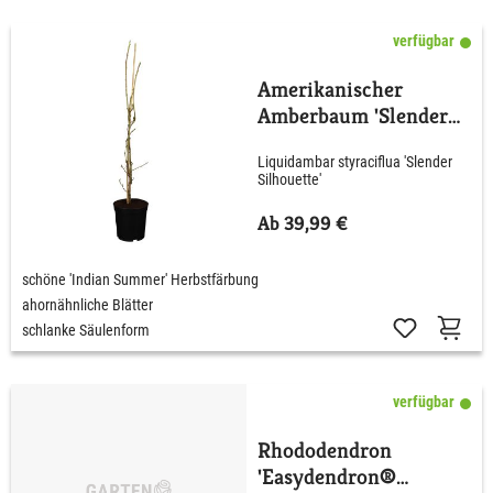
verfügbar
Amerikanischer
Amberbaum 'Slender
Silhouette'
Liquidambar styraciflua 'Slender
Silhouette'
Ab 39,99 €
schöne 'Indian Summer' Herbstfärbung
ahornähnliche Blätter
schlanke Säulenform
verfügbar
Rhododendron
'Easydendron®