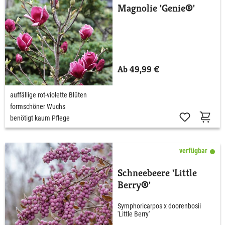
Magnolie 'Genie®'
Ab 49,99 €
auffällige rot-violette Blüten
formschöner Wuchs
benötigt kaum Pflege
verfügbar
Schneebeere 'Little
Berry®'
Symphoricarpos x doorenbosii
'Little Berry'