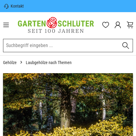
Kontakt
nhalt springen
Sicherer Versand | Versandkostenfrei
(DE) ab 100€
Garten-Schlüter Anwachsgarantie
Gehölze
Laubgehölze nach Themen