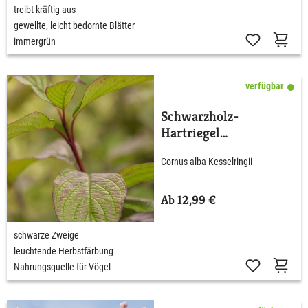
treibt kräftig aus
gewellte, leicht bedornte Blätter
immergrün
verfügbar
Schwarzholz-
Hartriegel
'Kesselringii'
Cornus alba Kesselringii
Ab 12,99 €
schwarze Zweige
leuchtende Herbstfärbung
Nahrungsquelle für Vögel