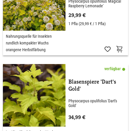
Physocarpus opulifolius 'Magical
Raspberry Lemonade'
29,99 €
1 Pfla
(29,99 € / 1 Pfla)
Nahrungsquelle für Insekten
rundlich kompakter Wuchs
orangene Herbstfärbung
verfügbar
Blasenspiere 'Dart's
Gold'
Physocarpus opulifolius 'Dart's
Gold'
34,99 €