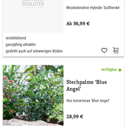
Dufthecke' wß C5 40 -
Rhododendron Hybride 'Dufthecke'
50 cm
Ab 36,99 €
reichblühend
ganzjährig attraktiv
gedeiht auch auf schwierigen Böden
verfügbar
Stechpalme 'Blue
Angel'
Ilex meserveae 'Blue Angel'
28,99 €