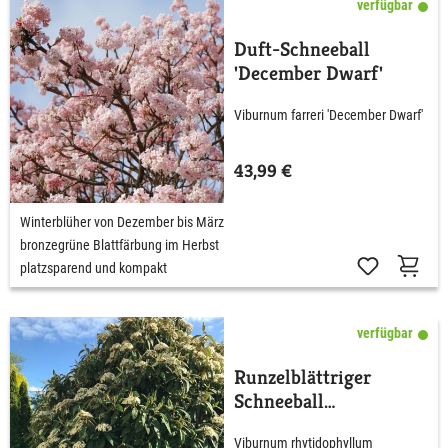
verfügbar
Duft-Schneeball
'December Dwarf'
Viburnum farreri 'December Dwarf'
43,99 €
Winterblüher von Dezember bis März
bronzegrüne Blattfärbung im Herbst
platzsparend und kompakt
verfügbar
Runzelblättriger
Schneeball
rhytidophyllum
Viburnum rhytidophyllum