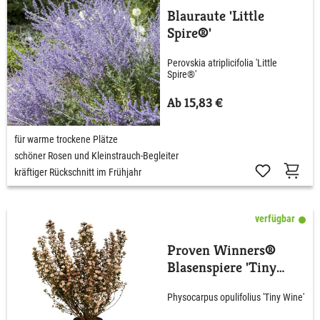
Blauraute 'Little
Spire®'
Perovskia atriplicifolia 'Little
Spire®'
Ab 15,83 €
für warme trockene Plätze
schöner Rosen und Kleinstrauch-Begleiter
kräftiger Rückschnitt im Frühjahr
verfügbar
Proven Winners®
Blasenspiere 'Tiny
Wine'
Physocarpus opulifolius 'Tiny Wine'