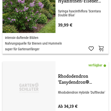
Hyazinthen-Flieder
'Scentara® Double
Syringa hyacinthiflora 'Scentara
Blue'
Double Blue'
39,99 €
intensiv duftende Blüten
Nahrungsquelle für Bienen und Hummeln
super für Gartenanfänger
verfügbar
Rhododendron
'Easydendron®
Dufthecke' Lila
Rhododendron Hybride 'Dufthecke'
Ab 34,19 €