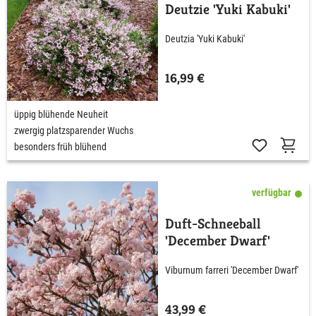
Deutzie 'Yuki Kabuki'
Deutzia 'Yuki Kabuki'
16,99 €
üppig blühende Neuheit
zwergig platzsparender Wuchs
besonders früh blühend
verfügbar
Duft-Schneeball
'December Dwarf'
Viburnum farreri 'December Dwarf'
43,99 €