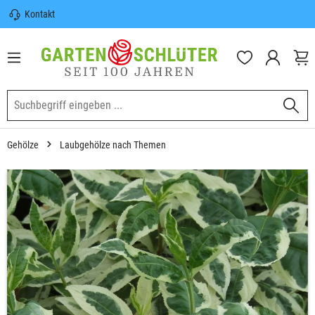
Kontakt
nhalt springen
Sicherer Versand | Versandkostenfrei
(DE) ab 100€
Garten-Schlüter Anwachsgarantie
Gehölze
Laubgehölze nach Themen