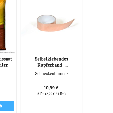
ussaat
Selbstklebendes
iter
Kupferband -
Schneckenbarriere
Schneckenbarriere
10,99 €
5 lfm
(2,20 € / 1 lfm)
b