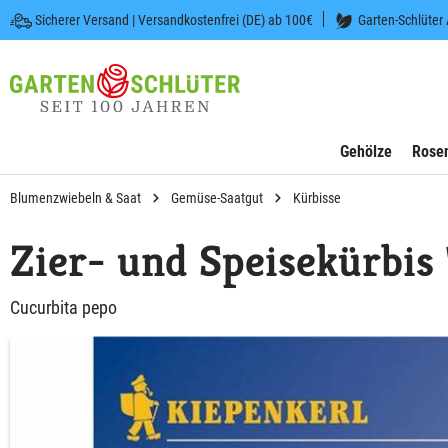
Sicherer Versand | Versandkostenfrei (DE) ab 100€
Garten-Schlüter
 springen
Zur Hauptnavigation springen
Gehölze
Rose
Blumenzwiebeln & Saat
Gemüse-Saatgut
Kürbisse
Zier- und Speisekürbis
Cucurbita pepo