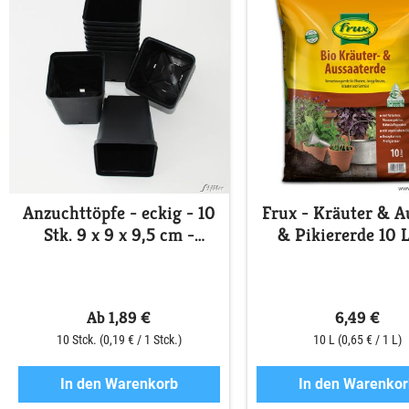
Anzuchttöpfe - eckig - 10
Frux - Kräuter & A
Stk. 9 x 9 x 9,5 cm -
& Pikiererde 10 L
Kunststoff
Ab 1,89 €
6,49 €
10 Stck.
(0,19 € / 1 Stck.)
10 L
(0,65 € / 1 L)
In den Warenkorb
In den Warenkor