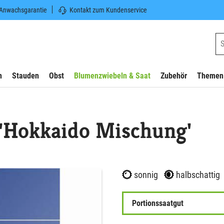
 Anwachsgarantie
Kontakt zum Kundenservice
n
Stauden
Obst
Blumenzwiebeln & Saat
Zubehör
Themen
 'Hokkaido Mischung'
sonnig
halbschattig
Portionssaatgut