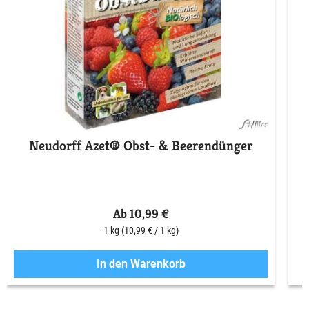
Neudorff Azet® Obst- & Beerendünger
S
Ab 10,99 €
1 kg
(10,99 € / 1 kg)
In den Warenkorb