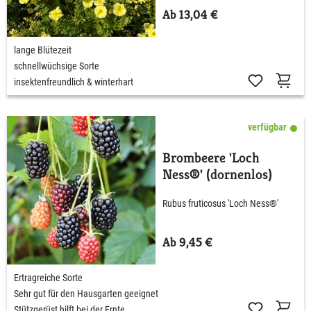
Ab 13,04 €
lange Blütezeit
schnellwüchsige Sorte
insektenfreundlich & winterhart
verfügbar
Brombeere 'Loch
Ness®' (dornenlos)
Rubus fruticosus 'Loch Ness®'
Ab 9,45 €
Ertragreiche Sorte
Sehr gut für den Hausgarten geeignet
Stützgerüst hilft bei der Ernte