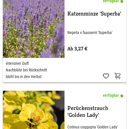
verfügbar
Katzenminze 'Superba'
Nepeta x faassenii 'Superba'
Ab 3,27 €
intensiver Duft
Nachblüte bei Rückschnitt
blüht bis in den Herbst
verfügbar
Perückenstrauch
'Golden Lady'
Cotinus coggygria 'Golden Lady'