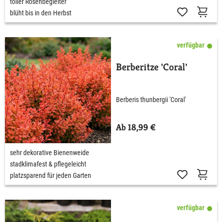
toller Rosenbegleiter
blüht bis in den Herbst
verfügbar
Berberitze 'Coral'
Berberis thunbergii 'Coral'
Ab 18,99 €
sehr dekorative Bienenweide
stadklimafest & pflegeleicht
platzsparend für jeden Garten
verfügbar