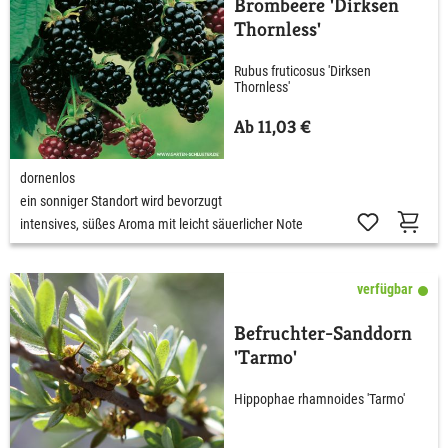
Brombeere 'Dirksen
Thornless'
Rubus fruticosus 'Dirksen
Thornless'
Ab 11,03 €
dornenlos
ein sonniger Standort wird bevorzugt
intensives, süßes Aroma mit leicht säuerlicher Note
verfügbar
Befruchter-Sanddorn
'Tarmo'
Hippophae rhamnoides 'Tarmo'