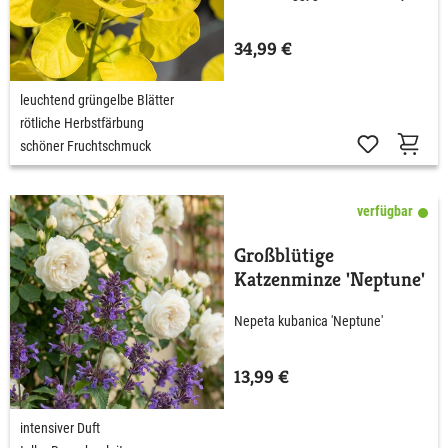
34,99 €
leuchtend grüngelbe Blätter
rötliche Herbstfärbung
schöner Fruchtschmuck
verfügbar
Großblütige
Katzenminze 'Neptune'
Nepeta kubanica 'Neptune'
13,99 €
intensiver Duft