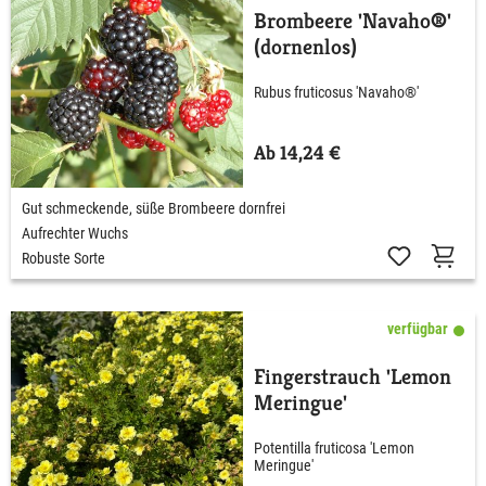
Brombeere 'Navaho®'
(dornenlos)
Rubus fruticosus 'Navaho®'
Ab 14,24 €
Gut schmeckende, süße Brombeere dornfrei
Aufrechter Wuchs
Robuste Sorte
verfügbar
Fingerstrauch 'Lemon
Meringue'
Potentilla fruticosa 'Lemon
Meringue'