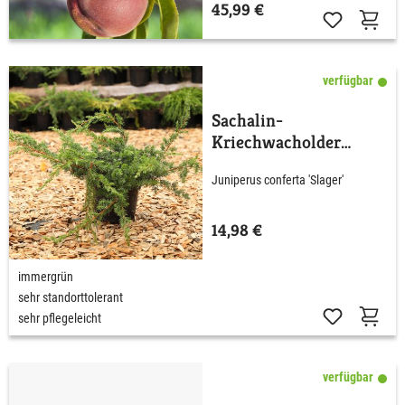
45,99 €
verfügbar
Sachalin-
Kriechwacholder
'Slager'
Juniperus conferta 'Slager'
14,98 €
immergrün
sehr standorttolerant
sehr pflegeleicht
verfügbar