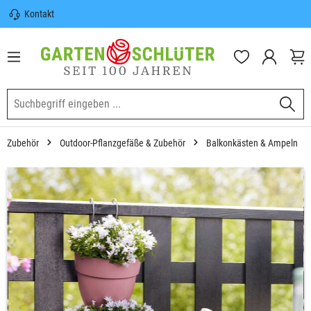
Kontakt
nhalt springen
Sicherer Versand | Versandkostenfrei
(DE) ab 100€
Garten-Schlüter Anwachsgarantie
Zubehör
Outdoor-Pflanzgefäße & Zubehör
Balkonkästen & Ampeln