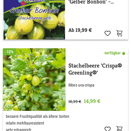
'Gelber Bonbon' -
Kleine Gartenforscher
Ab 19,99 €
-12%
verfügbar
Stachelbeere 'Crispa®
Greenling®'
Ribes uva-crispa
14,99 €
16,99 €
bessere Fruchtqualität als ältere Sorten
relativ mehltauresistent
sehr ertragreich