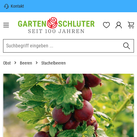
Kontakt
nhalt springen
Sicherer Versand | Versandkostenfrei
(DE) ab 100€
Garten-Schlüter Anwachsgarantie
Obst
Beeren
Stachelbeeren