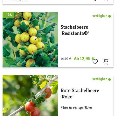
-10%
verfügbar
Stachelbeere
'Resistenta®'
Ab 12,99 €
14,49 €
verfügbar
Rote Stachelbeere
'Roko'
Ribes uva-crispa 'Roko'