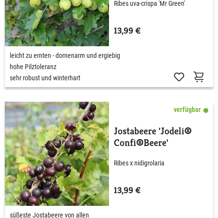
Ribes uva-crispa 'Mr Green'
13,99 €
leicht zu ernten - dornenarm und ergiebig
hohe Pilztoleranz
sehr robust und winterhart
verfügbar
Jostabeere 'Jodeli®
Confi®Beere'
Ribes x nidigrolaria
13,99 €
süßeste Jostabeere von allen