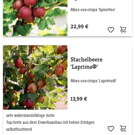
Ribes uva-crispa 'Spinefree'
22,99 €
Stachelbeere
'Laprima®'
Ribes uva-crispa 'Laprima®'
13,99 €
sehr widerstandsfähige Sorte
Top-Sorte aus dem Erwerbsanbau mit hohen Erträgen
selbstfruchtend