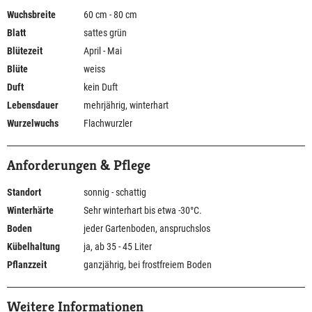
Wuchsbreite
60 cm - 80 cm
Blatt
sattes grün
Blütezeit
April - Mai
Blüte
weiss
Duft
kein Duft
Lebensdauer
mehrjährig, winterhart
Wurzelwuchs
Flachwurzler
Anforderungen & Pflege
Standort
sonnig - schattig
Winterhärte
Sehr winterhart bis etwa -30°C.
Boden
jeder Gartenboden, anspruchslos
Kübelhaltung
ja, ab 35 - 45 Liter
Pflanzzeit
ganzjährig, bei frostfreiem Boden
Weitere Informationen