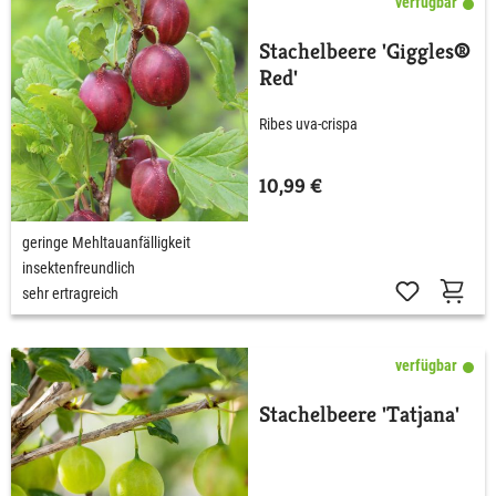
verfügbar
Stachelbeere 'Giggles®
Red'
Ribes uva-crispa
10,99 €
geringe Mehltauanfälligkeit
insektenfreundlich
sehr ertragreich
verfügbar
Stachelbeere 'Tatjana'