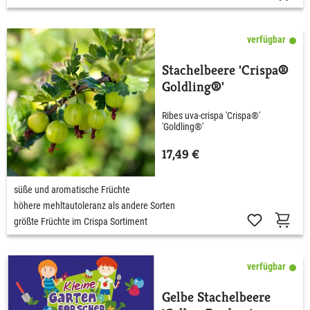
verfügbar
Stachelbeere 'Crispa®
Goldling®'
Ribes uva-crispa 'Crispa®'
'Goldling®'
17,49 €
süße und aromatische Früchte
höhere mehltautoleranz als andere Sorten
größte Früchte im Crispa Sortiment
verfügbar
Gelbe Stachelbeere