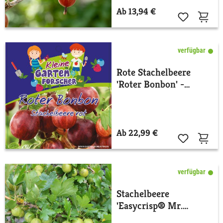
Ab 13,94 €
verfügbar
Rote Stachelbeere
'Roter Bonbon' -
Kleine Gartenforscher
Ab 22,99 €
verfügbar
Stachelbeere
'Easycrisp® Mr.
Green®'