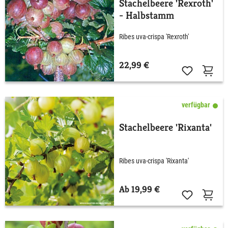
Stachelbeere 'Rexroth'
- Halbstamm
Ribes uva-crispa 'Rexroth'
22,99 €
verfügbar
Stachelbeere 'Rixanta'
Ribes uva-crispa 'Rixanta'
Ab 19,99 €