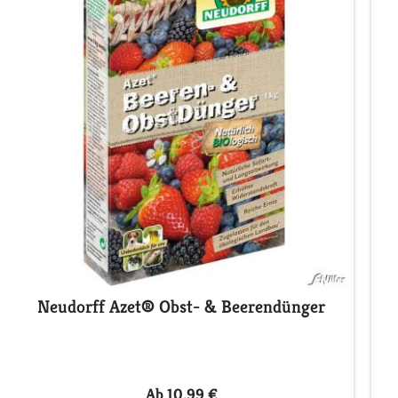
Neudorff Azet® Obst- & Beerendünger
S
Ab 10,99 €