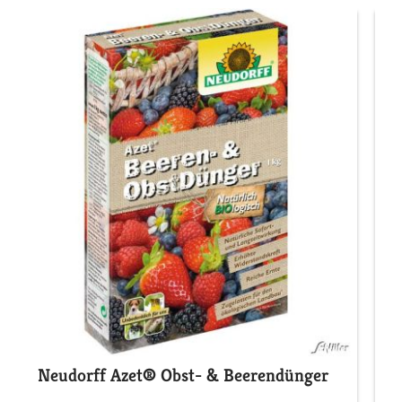
Neudorff Azet® Obst- & Beerendünger
S