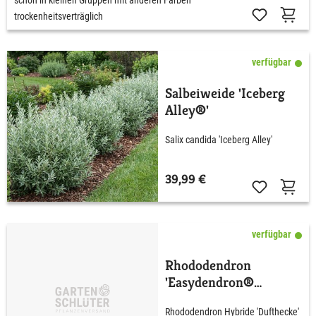
trockenheitsverträglich
verfügbar
Salbeiweide 'Iceberg
Alley®'
Salix candida 'Iceberg Alley'
39,99 €
verfügbar
Rhododendron
'Easydendron®
Dufthecke' Lila
Rhododendron Hybride 'Dufthecke'