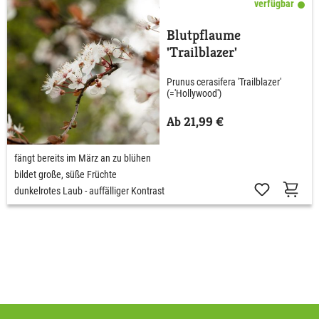
verfügbar
Blutpflaume
'Trailblazer'
Prunus cerasifera 'Trailblazer'
(='Hollywood')
Ab 21,99 €
fängt bereits im März an zu blühen
bildet große, süße Früchte
dunkelrotes Laub - auffälliger Kontrast