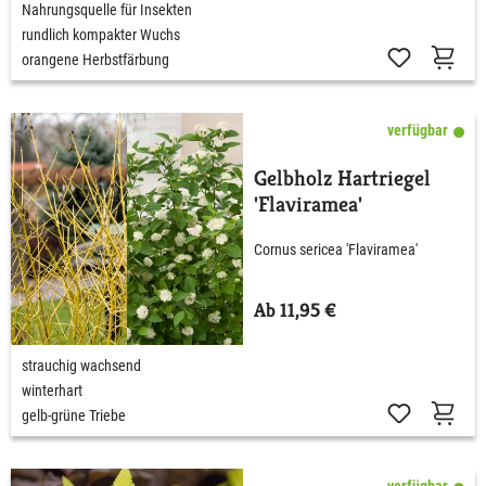
Nahrungsquelle für Insekten
rundlich kompakter Wuchs
orangene Herbstfärbung
verfügbar
Gelbholz Hartriegel
'Flaviramea'
Cornus sericea 'Flaviramea'
Ab 11,95 €
strauchig wachsend
winterhart
gelb-grüne Triebe
verfügbar