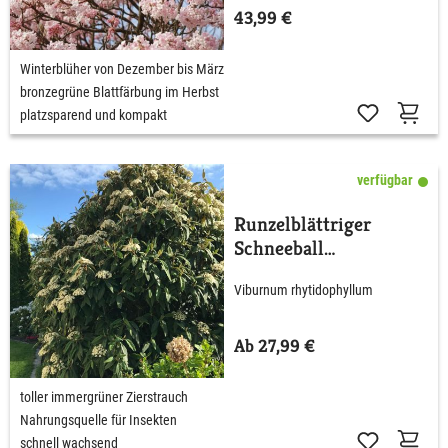
43,99 €
Winterblüher von Dezember bis März
bronzegrüne Blattfärbung im Herbst
platzsparend und kompakt
verfügbar
Runzelblättriger
Schneeball
rhytidophyllum
Viburnum rhytidophyllum
Ab 27,99 €
toller immergrüner Zierstrauch
Nahrungsquelle für Insekten
schnell wachsend