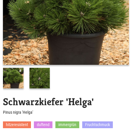
Schwarzkiefer 'Helga'
Pinus nigra 'Helga'
hitzeresistent
duftend
immergrün
Fruchtschmuck