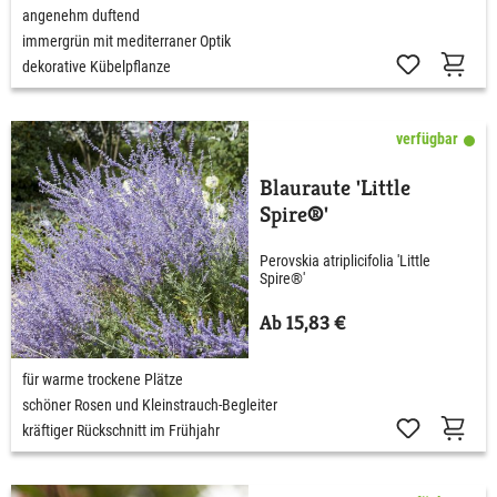
angenehm duftend
immergrün mit mediterraner Optik
dekorative Kübelpflanze
verfügbar
Blauraute 'Little
Spire®'
Perovskia atriplicifolia 'Little
Spire®'
Ab 15,83 €
für warme trockene Plätze
schöner Rosen und Kleinstrauch-Begleiter
kräftiger Rückschnitt im Frühjahr