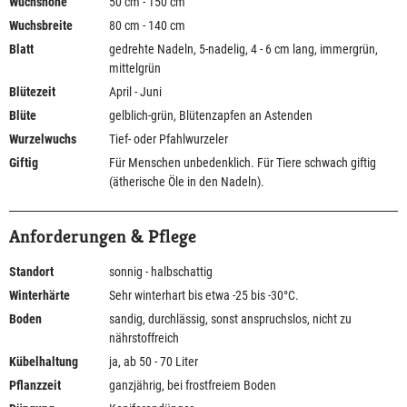
Wuchshöhe
50 cm - 150 cm
Wuchsbreite
80 cm - 140 cm
Blatt
gedrehte Nadeln, 5-nadelig, 4 - 6 cm lang, immergrün,
mittelgrün
Blütezeit
April - Juni
Blüte
gelblich-grün, Blütenzapfen an Astenden
Wurzelwuchs
Tief- oder Pfahlwurzeler
Giftig
Für Menschen unbedenklich. Für Tiere schwach giftig
(ätherische Öle in den Nadeln).
Anforderungen & Pflege
Standort
sonnig - halbschattig
Winterhärte
Sehr winterhart bis etwa -25 bis -30°C.
Boden
sandig, durchlässig, sonst anspruchslos, nicht zu
nährstoffreich
Kübelhaltung
ja, ab 50 - 70 Liter
Pflanzzeit
ganzjährig, bei frostfreiem Boden