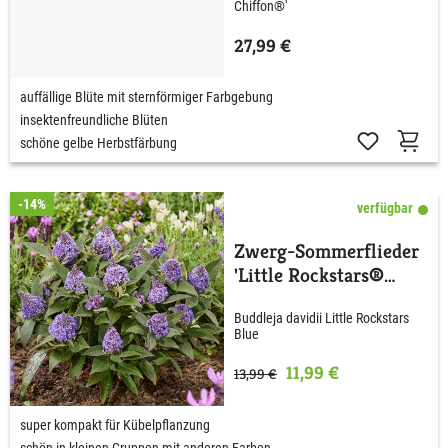
Chiffon®'
27,99 €
auffällige Blüte mit sternförmiger Farbgebung
insektenfreundliche Blüten
schöne gelbe Herbstfärbung
-14%
verfügbar
Zwerg-Sommerflieder
'Little Rockstars®
Blue'
Buddleja davidii Little Rockstars
Blue
11,99 €
13,99 €
super kompakt für Kübelpflanzung
schön in kleinen Gruppen mit anderen Farben