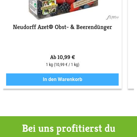
Neudorff Azet® Obst- & Beerendünger
S
Ab 10,99 €
1 kg
(10,99 € / 1 kg)
In den Warenkorb
Bei uns profitierst du