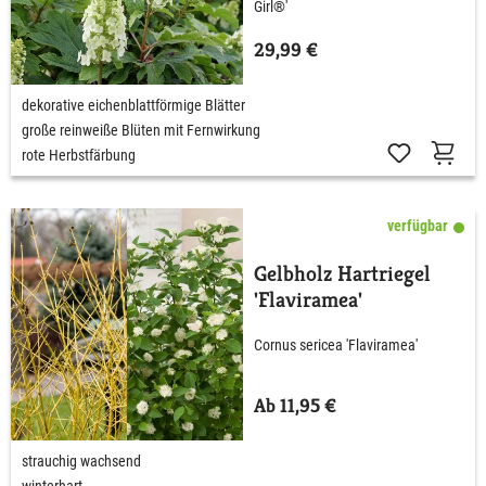
Girl®'
29,99 €
dekorative eichenblattförmige Blätter
große reinweiße Blüten mit Fernwirkung
rote Herbstfärbung
verfügbar
Gelbholz Hartriegel
'Flaviramea'
Cornus sericea 'Flaviramea'
Ab 11,95 €
strauchig wachsend
winterhart