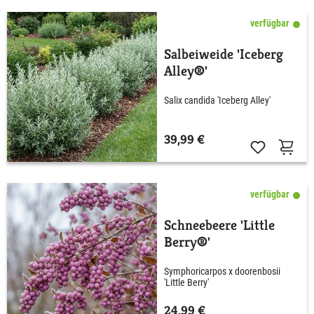
verfügbar
Salbeiweide 'Iceberg
Alley®'
Salix candida 'Iceberg Alley'
39,99 €
verfügbar
Schneebeere 'Little
Berry®'
Symphoricarpos x doorenbosii
'Little Berry'
24,99 €