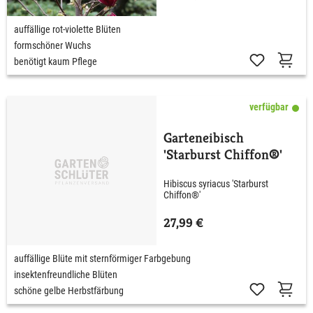
auffällige rot-violette Blüten
formschöner Wuchs
benötigt kaum Pflege
verfügbar
Garteneibisch
'Starburst Chiffon®'
Hibiscus syriacus 'Starburst
Chiffon®'
27,99 €
auffällige Blüte mit sternförmiger Farbgebung
insektenfreundliche Blüten
schöne gelbe Herbstfärbung