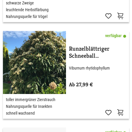
schwarze Zweige
leuchtende Herbstfärbung
Nahrungsquelle für Vögel
verfügbar
Runzelblättriger
Schneeball
rhytidophyllum
Viburnum rhytidophyllum
Ab 27,99 €
toller immergrüner Zierstrauch
Nahrungsquelle für Insekten
schnell wachsend