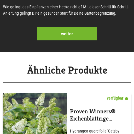
Wie gelingt das Einpflanzen einer Hecke richtig? Mit dieser Schritt-für-Schritt-
Anleitung gelingt Dir ein gesunder Start für Deine Gartenbegrenzung.
weiter
Ähnliche Produkte
verfügbar
Proven Winners®
Eichenblättrige
Hortensie 'Gatsby®
Hydrangea quercifolia 'Gatsby
Girl'