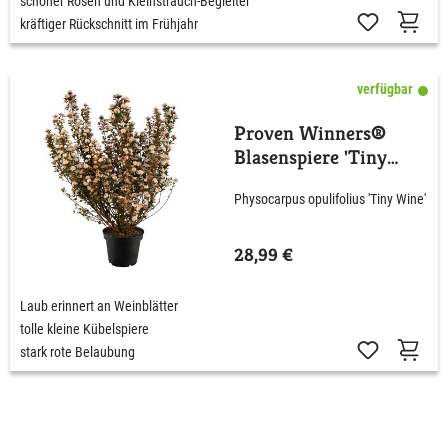
schöner Rosen und Kleinstrauch-Begleiter
kräftiger Rückschnitt im Frühjahr
verfügbar
Proven Winners®
Blasenspiere 'Tiny
Wine'
Physocarpus opulifolius 'Tiny Wine'
28,99 €
Laub erinnert an Weinblätter
tolle kleine Kübelspiere
stark rote Belaubung