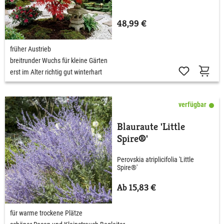
48,99 €
früher Austrieb
breitrunder Wuchs für kleine Gärten
erst im Alter richtig gut winterhart
verfügbar
Blauraute 'Little
Spire®'
Perovskia atriplicifolia 'Little
Spire®'
Ab 15,83 €
für warme trockene Plätze