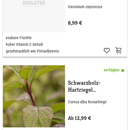
Vaccinium oxycoccus
8,99 €
essbare Früchte
hoher Vitamin C Gehalt
geschmacklich wie Preiselbeeren
verfügbar
Schwarzholz-
Hartriegel
'Kesselringii'
Cornus alba Kesselringii
Ab 12,99 €