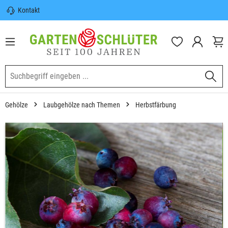
Kontakt
nhalt springen
Sicherer Versand | Versandkostenfrei
(DE) ab 100€
Garten-Schlüter Anwachsgarantie
Gehölze
Laubgehölze nach Themen
Herbstfärbung