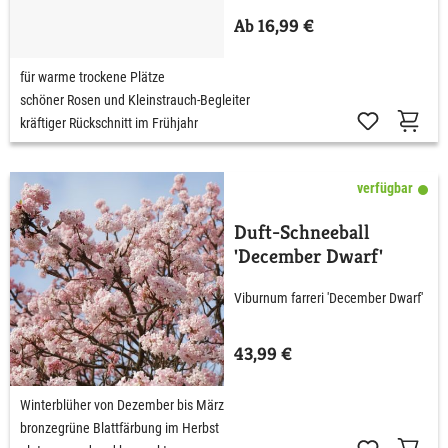
Ab 16,99 €
für warme trockene Plätze
schöner Rosen und Kleinstrauch-Begleiter
kräftiger Rückschnitt im Frühjahr
verfügbar
Duft-Schneeball
'December Dwarf'
Viburnum farreri 'December Dwarf'
43,99 €
Winterblüher von Dezember bis März
bronzegrüne Blattfärbung im Herbst