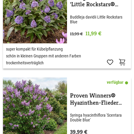
'Little Rockstars®
Blue'
Buddleja davidii Little Rockstars
Blue
11,99 €
13,99 €
super kompakt für Kübelpflanzung
schön in kleinen Gruppen mit anderen Farben
trockenheitsverträglich
verfügbar
Proven Winners®
Hyazinthen-Flieder
'Scentara® Double
Syringa hyacinthiflora 'Scentara
Blue'
Double Blue'
39,99 €