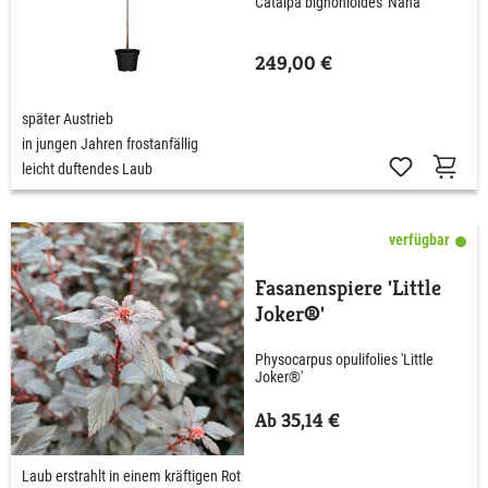
Catalpa bignonioides 'Nana'
249,00 €
später Austrieb
in jungen Jahren frostanfällig
leicht duftendes Laub
verfügbar
Fasanenspiere 'Little
Joker®'
Physocarpus opulifolies 'Little
Joker®'
Ab 35,14 €
Laub erstrahlt in einem kräftigen Rot