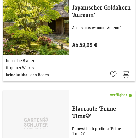
Japanischer Goldahorn
'Aureum'
Acer shirasawanum 'Aureum'
Ab 59,99 €
hellgelbe Blätter
filigraner Wuchs
keine kalkhaltigen Böden
verfügbar
Blauraute 'Prime
Time®'
Perovskia atriplicifolia 'Prime
Time®'