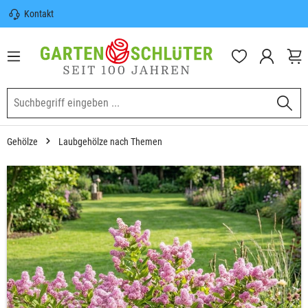
Kontakt
nhalt springen
Sicherer Versand | Versandkostenfrei
(DE) ab 100€
Garten-Schlüter Anwachsgarantie
Gehölze
Laubgehölze nach Themen