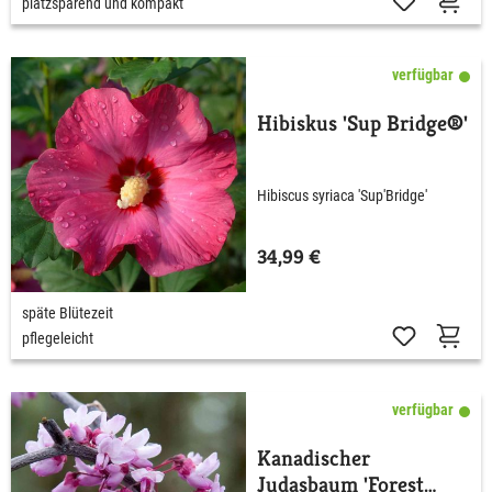
platzsparend und kompakt
verfügbar
Hibiskus 'Sup Bridge®'
Hibiscus syriaca 'Sup'Bridge'
34,99 €
späte Blütezeit
pflegeleicht
verfügbar
Kanadischer
Judasbaum 'Forest