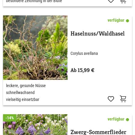
besondere Zeichnung in der Blüte
verfügbar
Haselnuss/Waldhasel
Corylus avellana
Ab 15,99 €
leckere, gesunde Nüsse
schnellwachsend
vielseitig einsetzbar
-14%
verfügbar
Zwerg-Sommerflieder