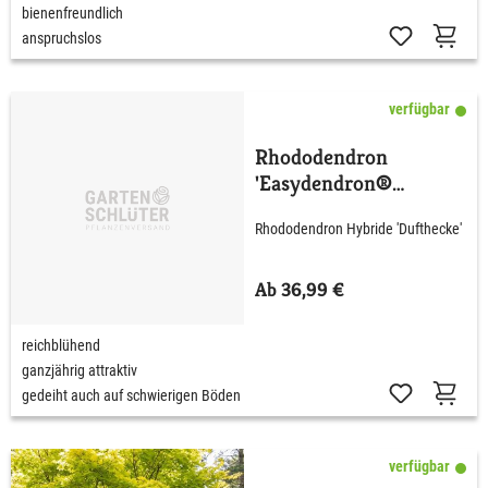
bienenfreundlich
anspruchslos
verfügbar
Rhododendron
'Easydendron®
Dufthecke' wß C5 40 -
Rhododendron Hybride 'Dufthecke'
50 cm
Ab 36,99 €
reichblühend
ganzjährig attraktiv
gedeiht auch auf schwierigen Böden
verfügbar