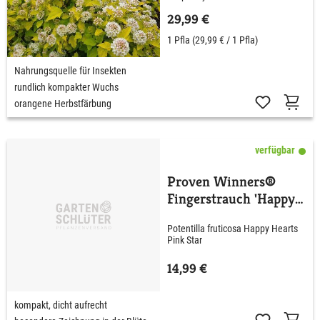
29,99 €
1 Pfla
(29,99 € / 1 Pfla)
Nahrungsquelle für Insekten
rundlich kompakter Wuchs
orangene Herbstfärbung
verfügbar
Proven Winners®
Fingerstrauch 'Happy
Hearts® Pink Star'
Potentilla fruticosa Happy Hearts
Pink Star
14,99 €
kompakt, dicht aufrecht