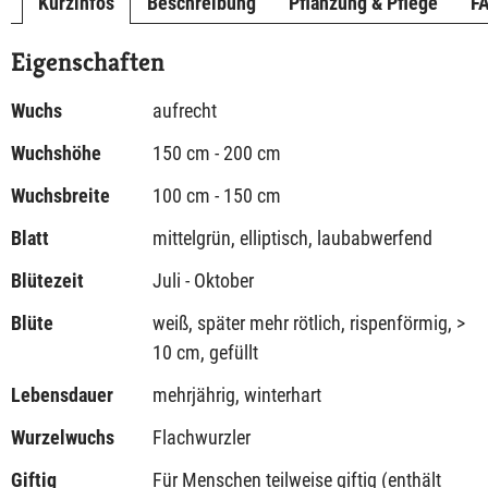
Kurzinfos
Beschreibung
Pflanzung & Pflege
F
Eigenschaften
Wuchs
aufrecht
Wuchshöhe
150 cm - 200 cm
Wuchsbreite
100 cm - 150 cm
Blatt
mittelgrün, elliptisch, laubabwerfend
Blütezeit
Juli - Oktober
Blüte
weiß, später mehr rötlich, rispenförmig, >
10 cm, gefüllt
Lebensdauer
mehrjährig, winterhart
Wurzelwuchs
Flachwurzler
Giftig
Für Menschen teilweise giftig (enthält