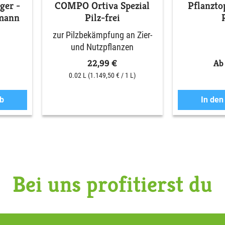
ger -
COMPO Ortiva Spezial
Pflanzto
kmann
Pilz-frei
zur Pilzbekämpfung an Zier-
und Nutzpflanzen
22,99 €
Ab
0.02 L
(1.149,50 € / 1 L)
b
In de
Bei uns profitierst du