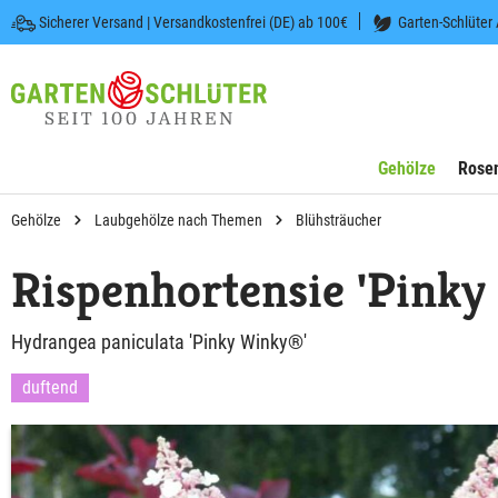
Sicherer Versand | Versandkostenfrei (DE) ab 100€
Garten-Schlüter
 springen
Zur Hauptnavigation springen
Gehölze
Rose
Gehölze
Laubgehölze nach Themen
Blühsträucher
Rispenhortensie 'Pink
Hydrangea paniculata 'Pinky Winky®'
duftend