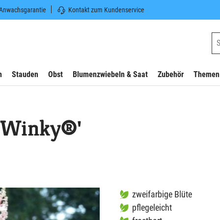
 Anwachsgarantie
Kontakt zum Kundenservice
n
Stauden
Obst
Blumenzwiebeln & Saat
Zubehör
Themen
y Winky®'
zweifarbige Blüte
pflegeleicht