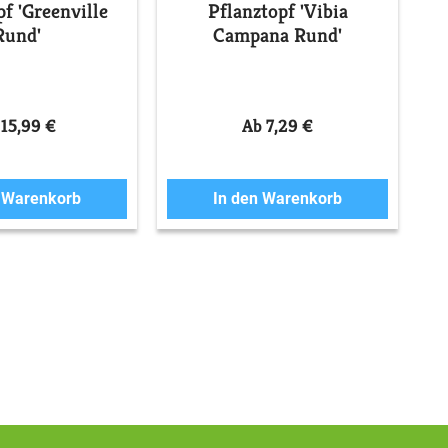
pf 'Greenville
Pflanztopf 'Vibia
Rund'
Campana Rund'
 15,99 €
Ab 7,29 €
n Warenkorb
In den Warenkorb