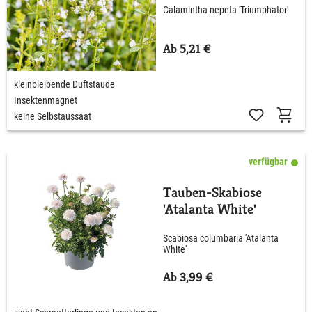
Calamintha nepeta 'Triumphator'
Ab 5,21 €
kleinbleibende Duftstaude
Insektenmagnet
keine Selbstaussaat
verfügbar
Tauben-Skabiose
'Atalanta White'
Scabiosa columbaria 'Atalanta
White'
Ab 3,99 €