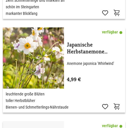
zieht Schmetterlinge und Insekten an
schön im Steingarten
markanter Blickfang
verfügbar
Japanische
Herbstanemone
'Whirlwind'
Anemone japonica 'Whirlwind'
4,99 €
leuchtende große Blüten
toller Herbstblüher
Bienen- und Schmetterlings-Nährstaude
verfügbar