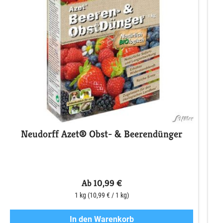
Neudorff Azet® Obst- & Beerendünger
S
Ab 10,99 €
1 kg
(10,99 € / 1 kg)
In den Warenkorb