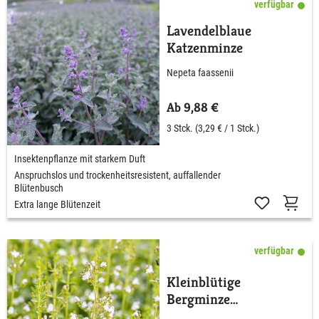
verfügbar
Lavendelblaue
Katzenminze
Nepeta faassenii
Ab 9,88 €
3 Stck.
(3,29 € / 1 Stck.)
Insektenpflanze mit starkem Duft
Anspruchslos und trockenheitsresistent, auffallender
Blütenbusch
Extra lange Blütenzeit
verfügbar
Kleinblütige
Bergminze
'Triumphator'