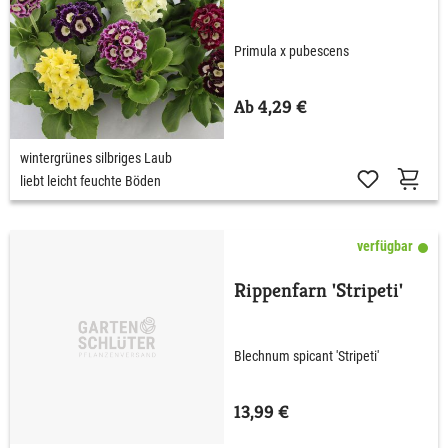
Primula x pubescens
Ab 4,29 €
wintergrünes silbriges Laub
liebt leicht feuchte Böden
verfügbar
Rippenfarn 'Stripeti'
Blechnum spicant 'Stripeti'
13,99 €