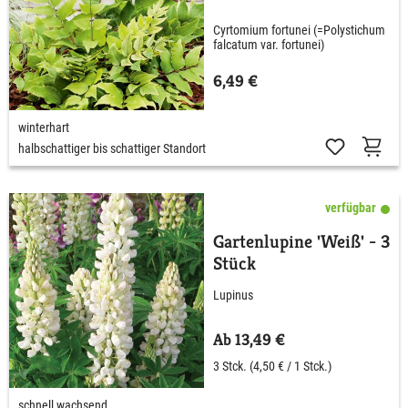
Cyrtomium fortunei (=Polystichum
falcatum var. fortunei)
6,49 €
winterhart
halbschattiger bis schattiger Standort
verfügbar
Gartenlupine 'Weiß' - 3
Stück
Lupinus
Ab 13,49 €
3 Stck.
(4,50 € / 1 Stck.)
schnell wachsend