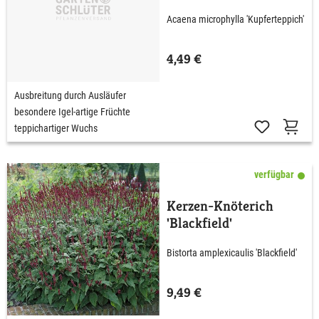
Acaena microphylla 'Kupferteppich'
4,49 €
Ausbreitung durch Ausläufer
besondere Igel-artige Früchte
teppichartiger Wuchs
verfügbar
Kerzen-Knöterich
'Blackfield'
Bistorta amplexicaulis 'Blackfield'
9,49 €