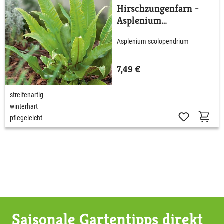
Hirschzungenfarn -
Asplenium
scolopendium
Asplenium scolopendrium
7,49 €
streifenartig
winterhart
pflegeleicht
Saisonale Gartentipps direkt