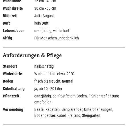
Wuchshöhe
25 cm - 40 cm
Wuchsbreite
30 cm - 60 cm
Blütezeit
Juli - August
Duft
kein Duft
Lebensdauer
mehrjährig, winterhart
Giftig
Für Menschen unbedenklich
Anforderungen & Pflege
Standort
halbschattig
Winterhärte
Winterhart bis etwa -20°C.
Boden
frisch bis freucht, normal
Kübelhaltung
ja, ab 10 - 20 Liter
Pflanzzeit
ganzjährig, bei frostfreiem Boden, Frühjahrspflanzung
empfohlen
Verwendung
Beete, Rabatten, Gehölzränder, Unterpflanzungen,
Bodendecker, Kübel, Freiland, Steingarten