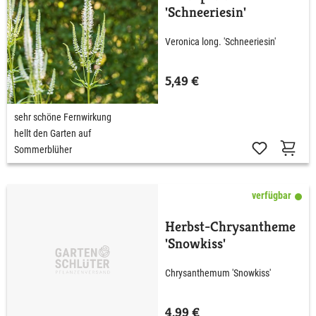
'Schneeriesin'
Veronica long. 'Schneeriesin'
5,49 €
sehr schöne Fernwirkung
hellt den Garten auf
Sommerblüher
verfügbar
Herbst-Chrysantheme
'Snowkiss'
Chrysanthemum 'Snowkiss'
4,99 €