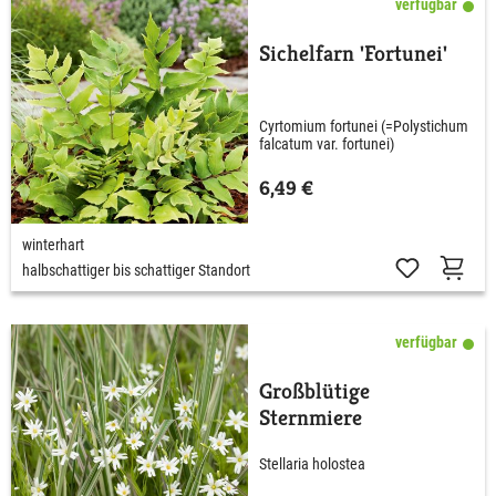
verfügbar
Sichelfarn 'Fortunei'
Cyrtomium fortunei (=Polystichum
falcatum var. fortunei)
6,49 €
winterhart
halbschattiger bis schattiger Standort
verfügbar
Großblütige
Sternmiere
Stellaria holostea