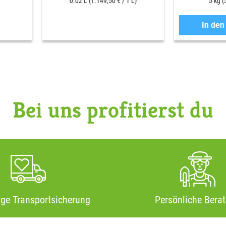
0.02 L
(1.149,50 € / 1 L)
5 kg
(
In de
Bei uns profitierst du
ige Transportsicherung
Persönliche Bera