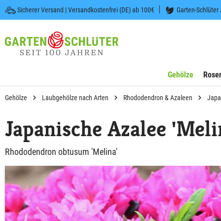
Sicherer Versand | Versandkostenfrei (DE) ab 100€
Garten-Schlüter
 springen
Zur Hauptnavigation springen
Gehölze
Rose
Gehölze
Laubgehölze nach Arten
Rhododendron & Azaleen
Japa
Japanische Azalee 'Meli
Rhododendron obtusum 'Melina'