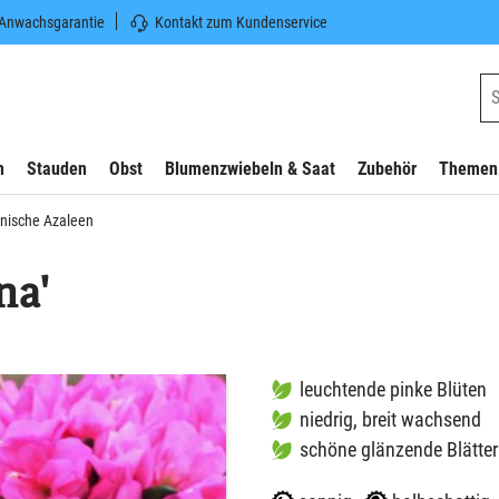
 Anwachsgarantie
Kontakt zum Kundenservice
n
Stauden
Obst
Blumenzwiebeln & Saat
Zubehör
Themen
nische Azaleen
na'
leuchtende pinke Blüten
niedrig, breit wachsend
schöne glänzende Blätter