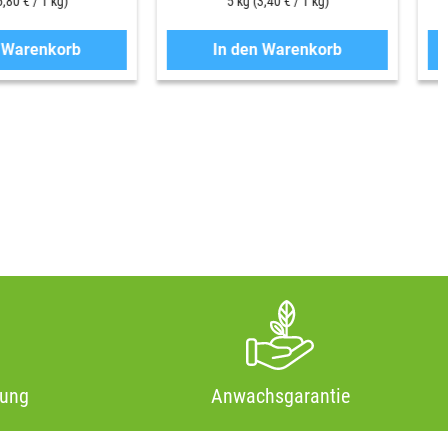
5,80 € / 1 kg)
5 kg
(3,40 € / 1 kg)
n Warenkorb
In den Warenkorb
tung
Anwachsgarantie