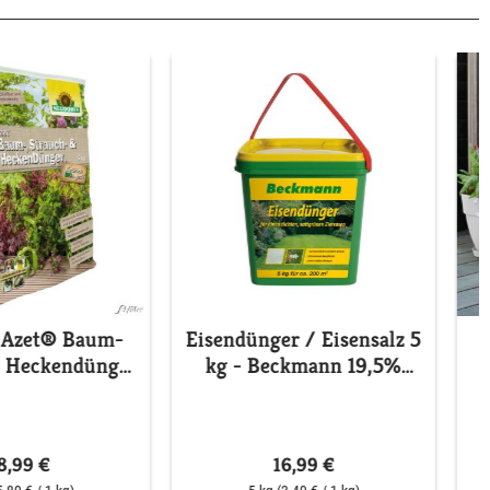
 Azet® Baum-
Eisendünger / Eisensalz 5
& Heckendünger
kg - Beckmann 19,5%
- 5 kg
Eisen als Eisen(II)-sulfat
8,99 €
16,99 €