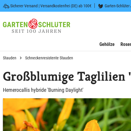
Sicherer Versand | Versandkostenfrei (DE) ab 100€
Garten-Schlüter
 springen
Zur Hauptnavigation springen
Gehölze
Rose
Stauden
Schneckenresistente Stauden
Großblumige Taglilien 
Hemerocallis hybride 'Burning Daylight'