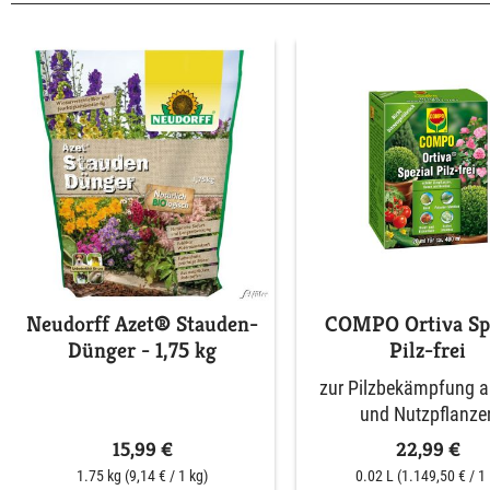
Neudorff Azet® Stauden-
COMPO Ortiva Spe
Dünger - 1,75 kg
Pilz-frei
zur Pilzbekämpfung an
und Nutzpflanze
15,99 €
22,99 €
1.75 kg
(9,14 € / 1 kg)
0.02 L
(1.149,50 € / 1 