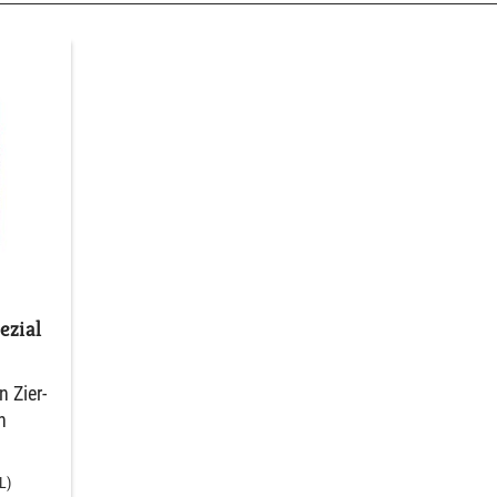
zial
 Zier-
n
L)