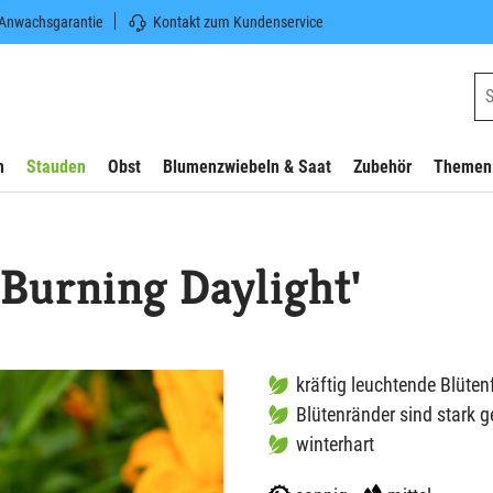
 Anwachsgarantie
Kontakt zum Kundenservice
n
Stauden
Obst
Blumenzwiebeln & Saat
Zubehör
Themen
'Burning Daylight'
kräftig leuchtende Blüten
Blütenränder sind stark g
winterhart