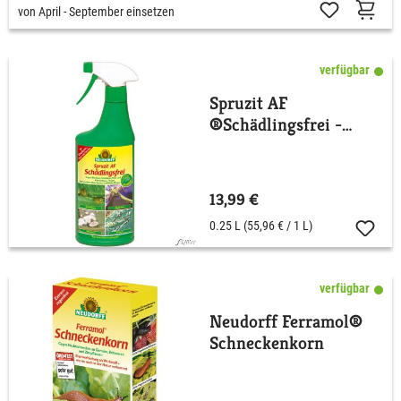
von April - September einsetzen
verfügbar
Spruzit AF
®Schädlingsfrei -
250ml
anwendungsfertig -
Neudorff
13,99 €
0.25 L
(55,96 € / 1 L)
verfügbar
Neudorff Ferramol®
Schneckenkorn