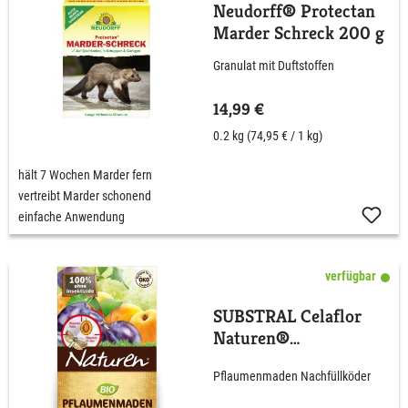
Neudorff® Protectan
Marder Schreck 200 g
Granulat mit Duftstoffen
14,99 €
0.2 kg
(74,95 € / 1 kg)
hält 7 Wochen Marder fern
vertreibt Marder schonend
einfache Anwendung
verfügbar
SUBSTRAL Celaflor
Naturen®
'Pflaumenmaden-Falle'
Pflaumenmaden Nachfüllköder
- Nachfüllpackung