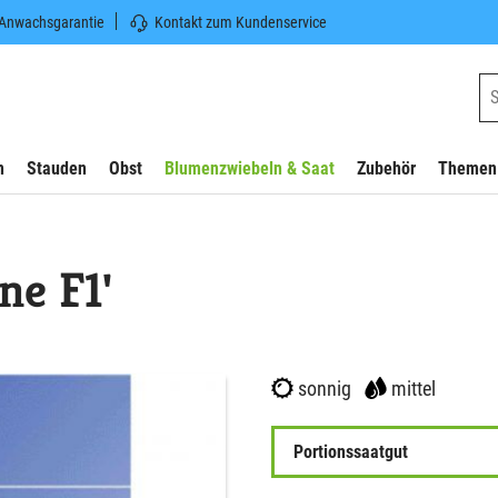
 Anwachsgarantie
Kontakt zum Kundenservice
n
Stauden
Obst
Blumenzwiebeln & Saat
Zubehör
Themen
ne F1'
sonnig
mittel
Portionssaatgut