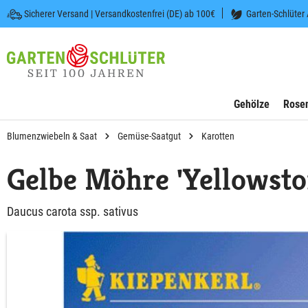
Sicherer Versand | Versandkostenfrei (DE) ab 100€
Garten-Schlüter
 springen
Zur Hauptnavigation springen
Gehölze
Rose
Blumenzwiebeln & Saat
Gemüse-Saatgut
Karotten
Gelbe Möhre 'Yellowsto
Daucus carota ssp. sativus