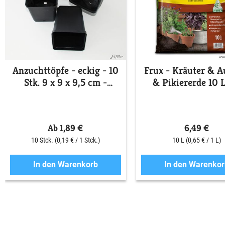
Anzuchttöpfe - eckig - 10
Frux - Kräuter & A
Stk. 9 x 9 x 9,5 cm -
& Pikiererde 10 L
Kunststoff
Ab 1,89 €
6,49 €
10 Stck.
(0,19 € / 1 Stck.)
10 L
(0,65 € / 1 L)
In den Warenkorb
In den Warenkor