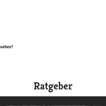
?
ussehen?
Ratgeber