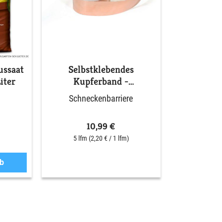
ussaat
Selbstklebendes
iter
Kupferband -
Schneckenbarriere
Schneckenbarriere
10,99 €
5 lfm
(2,20 € / 1 lfm)
b