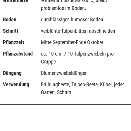
Winterhärte
Winterhart bis etwa -20°C, bleibt
problemlos im Boden.
Boden
durchlässiger, humoser Boden
Schnitt
verblühte Tulpenblüten abschneiden
Pflanzzeit
Mitte September-Ende Oktober
Pflanzabstand
ca. 10 cm, 7-10 Tulpenzwiebeln pro
Gruppe
Düngung
Blumenzwiebeldünger
Verwendung
Frühlingbeete, Tulpen-Beete, Kübel, jeder
Garten, Schnitt