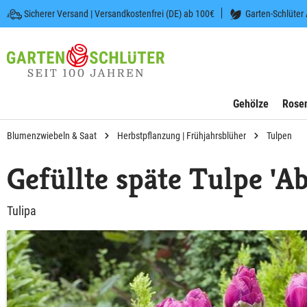
Sicherer Versand | Versandkostenfrei (DE) ab 100€
Garten-Schlüter
 springen
Zur Hauptnavigation springen
Gehölze
Rose
Blumenzwiebeln & Saat
Herbstpflanzung | Frühjahrsblüher
Tulpen
Gefüllte späte Tulpe 'Ab
Tulipa