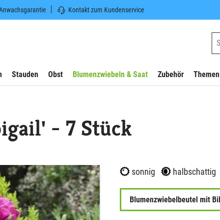
 Anwachsgarantie
Kontakt zum Kundenservice
n
Stauden
Obst
Blumenzwiebeln & Saat
Zubehör
Themen
igail' - 7 Stück
sonnig
halbschattig
Blumenzwiebelbeutel mit Bi