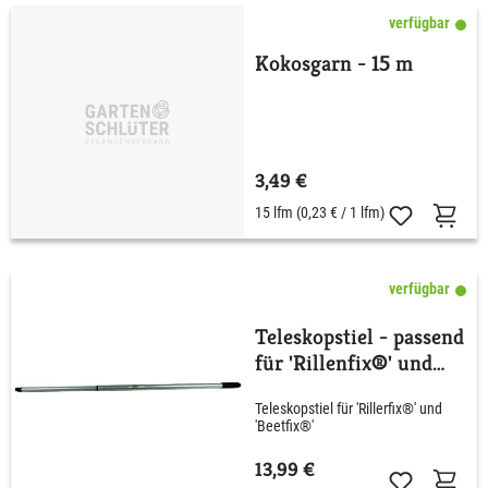
verfügbar
Kokosgarn - 15 m
3,49 €
15 lfm
(0,23 € / 1 lfm)
verfügbar
Teleskopstiel - passend
für 'Rillenfix®' und
'Beetfix®'
Teleskopstiel für 'Rillerfix®' und
'Beetfix®'
13,99 €