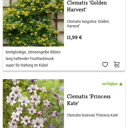
Clematis 'Golden
Harvest'
Clematis tangutica 'Golden
Harvest'
11,99 €
breitglockige, zitronengelbe Blüten
lang haftender Fruchtschmuck
super für Haltung im Kübel
verfügbar
Clematis 'Princess
Kate'
Clematis texensis 'Princess Kate'