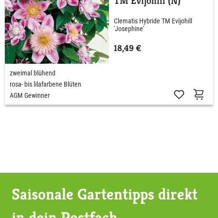
TM Evijohill (N)
Clematis Hybride TM Evijohill
'Josephine'
18,49 €
zweimal blühend
rosa- bis lilafarbene Blüten
AGM Gewinner
Saisonale Gartentipps direkt
in dein Postfach