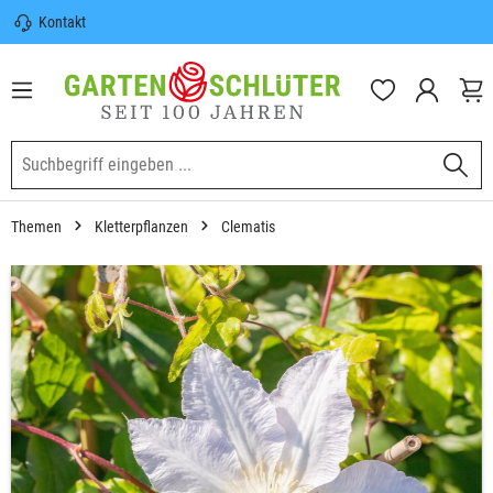
Kontakt
nhalt springen
Sicherer Versand | Versandkostenfrei
(DE) ab 100€
Garten-Schlüter Anwachsgarantie
Themen
Kletterpflanzen
Clematis