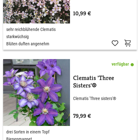
10,99 €
sehr reichblühende Clematis
starkwüchsig
Blüten duften angenehm
verfügbar
Clematis 'Three
Sisters'®
Clematis 'Three sisters'®
79,99 €
drei Sorten in einem Topf
Bienenmagnet