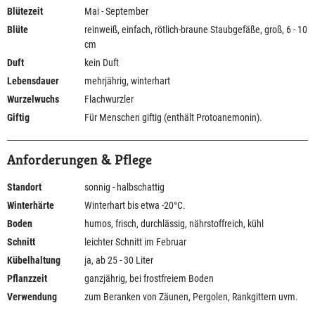
Blütezeit
Mai - September
Blüte
reinweiß, einfach, rötlich-braune Staubgefäße, groß, 6 - 10
cm
Duft
kein Duft
Lebensdauer
mehrjährig, winterhart
Wurzelwuchs
Flachwurzler
Giftig
Für Menschen giftig (enthält Protoanemonin).
Anforderungen & Pflege
Standort
sonnig - halbschattig
Winterhärte
Winterhart bis etwa -20°C.
Boden
humos, frisch, durchlässig, nährstoffreich, kühl
Schnitt
leichter Schnitt im Februar
Kübelhaltung
ja, ab 25 - 30 Liter
Pflanzzeit
ganzjährig, bei frostfreiem Boden
Verwendung
zum Beranken von Zäunen, Pergolen, Rankgittern uvm.