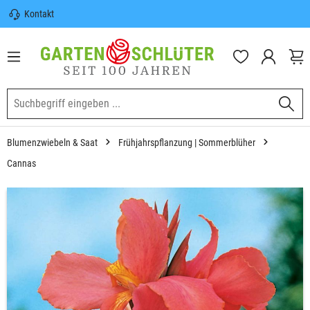
Kontakt
nhalt springen
Sicherer Versand | Versandkostenfrei
(DE) ab 100€
Garten-Schlüter Anwachsgarantie
Blumenzwiebeln & Saat
Frühjahrspflanzung | Sommerblüher
Cannas