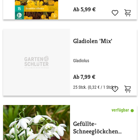
Ab 5,99 €
Gladiolen 'Mix'
Gladiolus
Ab 7,99 €
25 Stck.
(0,32 € / 1 Stck.)
verfügbar
Gefüllte-
Schneeglöckchen
'Flore Pleno' - 7 Stück