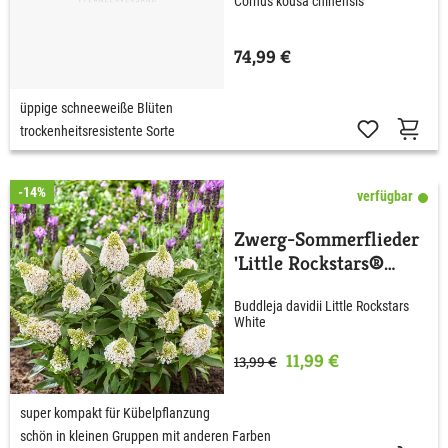
Cornus kousa chinensis
74,99 €
üppige schneeweiße Blüten
trockenheitsresistente Sorte
-14%
verfügbar
Zwerg-Sommerflieder
'Little Rockstars®
White'
Buddleja davidii Little Rockstars
White
11,99 €
13,99 €
super kompakt für Kübelpflanzung
schön in kleinen Gruppen mit anderen Farben