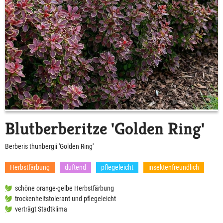
Blutberberitze 'Golden Ring'
Berberis thunbergii 'Golden Ring'
Herbstfärbung
duftend
pflegeleicht
insektenfreundlich
schöne orange-gelbe Herbstfärbung
trockenheitstolerant und pflegeleicht
verträgt Stadtklima