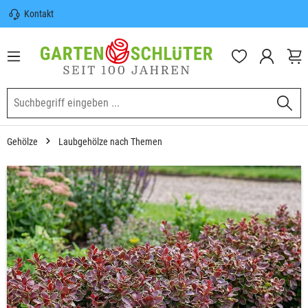
Kontakt
nhalt springen
Sicherer Versand | Versandkostenfrei
(DE) ab 100€
Garten-Schlüter Anwachsgarantie
Gehölze
Laubgehölze nach Themen