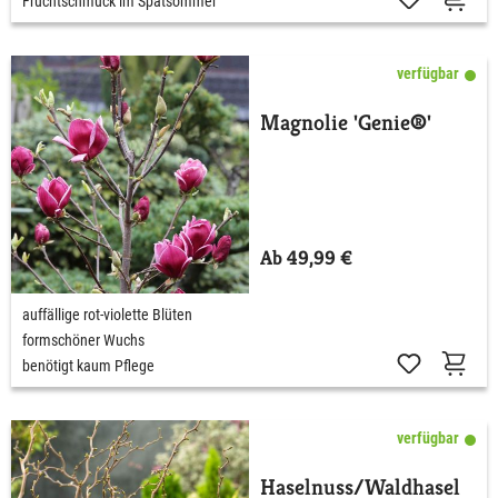
Fruchtschmuck im Spätsommer
verfügbar
Magnolie 'Genie®'
Ab 49,99 €
auffällige rot-violette Blüten
formschöner Wuchs
benötigt kaum Pflege
verfügbar
Haselnuss/Waldhasel