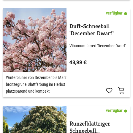
verfügbar
Duft-Schneeball
'December Dwarf'
Viburnum farreri 'December Dwarf'
43,99 €
Winterblüher von Dezember bis März
bronzegrüne Blattfärbung im Herbst
platzsparend und kompakt
verfügbar
Runzelblättriger
Schneeball