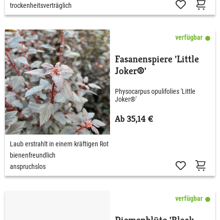
trockenheitsverträglich
verfügbar
Fasanenspiere 'Little
Joker®'
Physocarpus opulifolies 'Little
Joker®'
Ab 35,14 €
Laub erstrahlt in einem kräftigen Rot
bienenfreundlich
anspruchslos
verfügbar