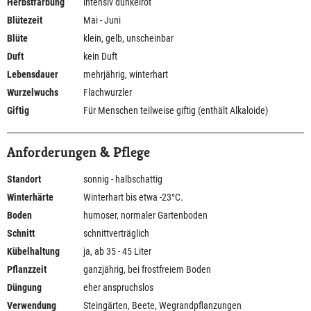
Herbstfärbung
intensiv dunkelrot
Blütezeit
Mai - Juni
Blüte
klein, gelb, unscheinbar
Duft
kein Duft
Lebensdauer
mehrjährig, winterhart
Wurzelwuchs
Flachwurzler
Giftig
Für Menschen teilweise giftig (enthält Alkaloide)
Anforderungen & Pflege
Standort
sonnig - halbschattig
Winterhärte
Winterhart bis etwa -23°C.
Boden
humoser, normaler Gartenboden
Schnitt
schnittverträglich
Kübelhaltung
ja, ab 35 - 45 Liter
Pflanzzeit
ganzjährig, bei frostfreiem Boden
Düngung
eher anspruchslos
Verwendung
Steingärten, Beete, Wegrandpflanzungen