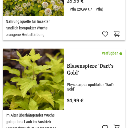
29,99 €
1 Pfla
(29,99 € / 1 Pfla)
Nahrungsquelle für Insekten
rundlich kompakter Wuchs
orangene Herbstfärbung
verfügbar
Blasenspiere 'Dart's
Gold'
Physocarpus opulifolius 'Dart's
Gold'
34,99 €
im Alter überhängender Wuchs
goldgelbes Laub im Austrieb