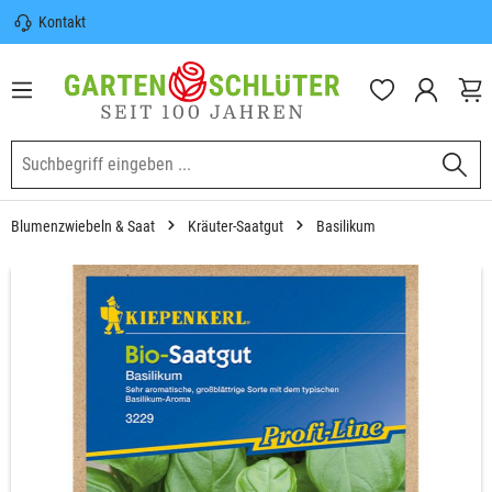
Kontakt
nhalt springen
Sicherer Versand | Versandkostenfrei
(DE) ab 100€
Garten-Schlüter Anwachsgarantie
Blumenzwiebeln & Saat
Kräuter-Saatgut
Basilikum