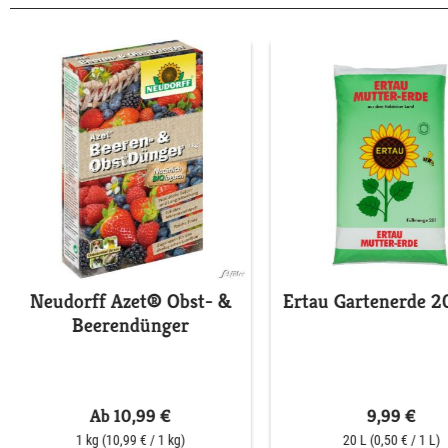
Neudorff Azet® Obst- &
Ertau Gartenerde 20
Beerendünger
Ab 10,99 €
9,99 €
1 kg
(10,99 € / 1 kg)
20 L
(0,50 € / 1 L)