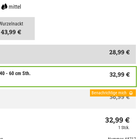
mittel
Wurzelnackt
43,99 €
28,99 €
 40 - 60 cm Sth.
32,99 €
Benachrichtige mich
36,99 €
32,99 €
1 Stck.