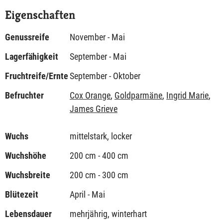
Eigenschaften
Genussreife
November - Mai
Lagerfähigkeit
September - Mai
Fruchtreife/Ernte
September - Oktober
Befruchter
Cox Orange
,
Goldparmäne
,
Ingrid Marie
,
James Grieve
Wuchs
mittelstark, locker
Wuchshöhe
200 cm - 400 cm
Wuchsbreite
200 cm - 300 cm
Blütezeit
April - Mai
Lebensdauer
mehrjährig, winterhart