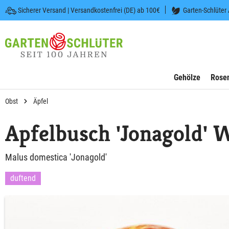
Sicherer Versand | Versandkostenfrei (DE) ab 100€
Garten-Schlüter
 springen
Zur Hauptnavigation springen
Gehölze
Rose
Obst
Äpfel
Apfelbusch 'Jonagold' 
Malus domestica 'Jonagold'
duftend