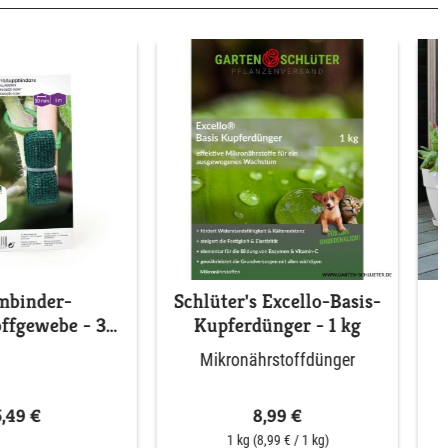
mbinder-
Schlüter's Excello-Basis-
ffgewebe - 3
Kupferdünger - 1 kg
Meter
Mikronährstoffdünger
5,49 €
8,99 €
1 kg
(8,99 € / 1 kg)