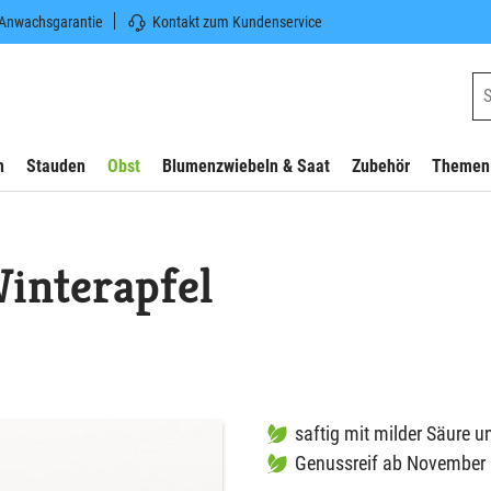
 Anwachsgarantie
Kontakt zum Kundenservice
n
Stauden
Obst
Blumenzwiebeln & Saat
Zubehör
Themen
Winterapfel
saftig mit milder Säure
Genussreif ab November m